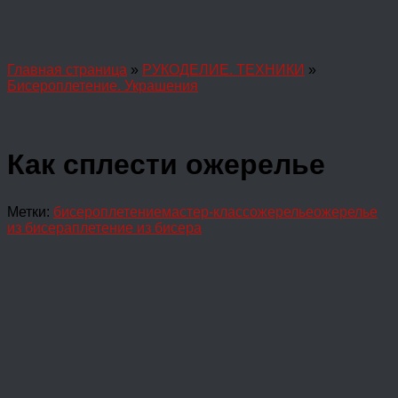
Главная страница
»
РУКОДЕЛИЕ. ТЕХНИКИ
»
Бисероплетение. Украшения
Как сплести ожерелье
Метки:
бисероплетение
мастер-класс
ожерелье
ожерелье
из бисера
плетение из бисера