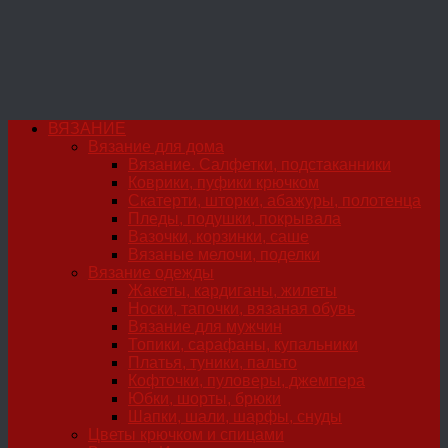
ВЯЗАНИЕ
Вязание для дома
Вязание. Салфетки, подстаканники
Коврики, пуфики крючком
Скатерти, шторки, абажуры, полотенца
Пледы, подушки, покрывала
Вазочки, корзинки, саше
Вязаные мелочи, поделки
Вязание одежды
Жакеты, кардиганы, жилеты
Носки, тапочки, вязаная обувь
Вязание для мужчин
Топики, сарафаны, купальники
Платья, туники, пальто
Кофточки, пуловеры, джемпера
Юбки, шорты, брюки
Шапки, шали, шарфы, снуды
Цветы крючком и спицами