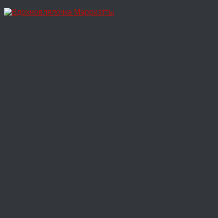
Перейти
к
содержимому