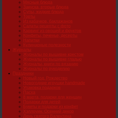
Мясные блюда
Закуска, вторые блюда
Супы, жидкие блюда
Торты
Из кабачков, баклажанов
Салаты рецепты с фото
Карвинг из овощей и фруктов
Конфеты, печенье, десерты
Напитки
Кулинарные полезности
Журналы
Журналы по вышивке крестом
Журналы по вышивке гладью
Журналы, книги по вязанию
Журналы по рукоделию
Праздники
Новый год, Рождество
Новогодние игрушки handmade
Упаковка подарков
Пасха
8 марта, подарки для женщин
Подарки для детей
Букеты и подарки из конфет
Хэллоуин. Осенний декор
День святого Валентина