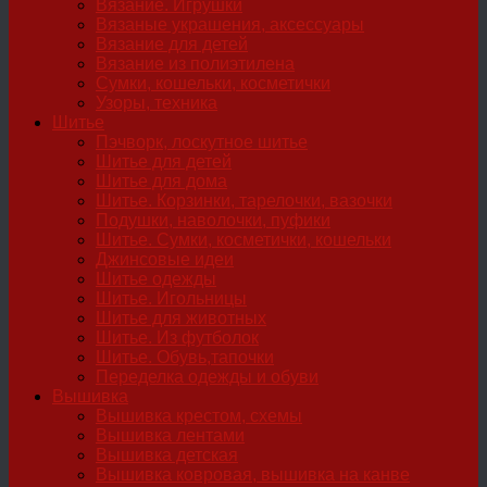
Вязание. Игрушки
Вязаные украшения, аксессуары
Вязание для детей
Вязание из полиэтилена
Сумки, кошельки, косметички
Узоры, техника
Шитье
Пэчворк, лоскутное шитье
Шитье для детей
Шитье для дома
Шитье. Корзинки, тарелочки, вазочки
Подушки, наволочки, пуфики
Шитье. Сумки, косметички, кошельки
Джинсовые идеи
Шитье одежды
Шитье. Игольницы
Шитье для животных
Шитье. Из футболок
Шитье. Обувь,тапочки
Переделка одежды и обуви
Вышивка
Вышивка крестом, схемы
Вышивка лентами
Вышивка детская
Вышивка ковровая, вышивка на канве