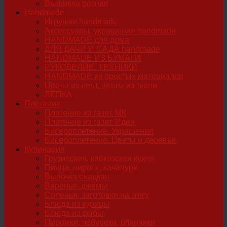
Вышивка разная
Handmade
Игрушки handmade
Аксессуары, украшения handmade
HANDMADE для дома
ДЛЯ ДАЧИ И САДА handmade
HANDMADE ИЗ БУМАГИ
РУКОДЕЛИЕ. ТЕХНИКИ
HANDMADE из простых материалов
Цветы из лент, цветы из ткани
ЛЕПКА
Плетение
Плетение из газет. МК
Плетение из газет. Идеи
Бисероплетение. Украшения
Бисероплетение. Цветы и деревья
Кулинария
Грузинская, кавказская кухня
Пицца, пироги, хачапури
Выпечка сладкая
Варенье, джемы
Соленья, заготовки на зиму
Блюда из курицы
Блюда из рыбы
Пирожки, чебуреки, блинчики