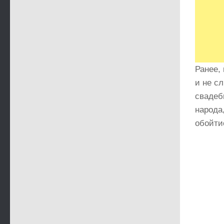
Ранее,
и не с
свадеб
народа
обойти