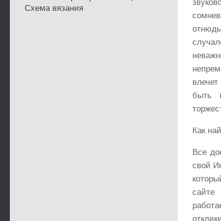
звуко
Схема вязания
сомнев
отнюдь
случал
неважн
непрем
влечет
быть 
торжес
Как на
Все до
свой И
которы
сайте
работа
отклики