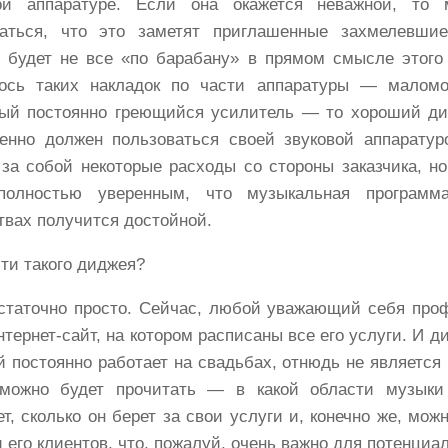
вой аппаратуре. Если она окажется неважной, то
аться, что это заметят приглашенные захмелевшие
 будет не все «по барабану» в прямом смысле этого
ось таких накладок по части аппаратуры — малом
ый постоянно греющийся усилитель — то хороший ди
енно должен пользоваться своей звуковой аппаратуро
 за собой некоторые расходы со стороны заказчика, но
полностью уверенным, что музыкальная программ
твах получится достойной.
йти такого диджея?
статочно просто. Сейчас, любой уважающий себя про
нтернет-сайт, на котором расписаны все его услуги. И д
й постоянно работает на свадьбах, отнюдь не является
 можно будет прочитать — в какой области музык
ет, сколько он берет за свои услуги и, конечно же, мож
 его клиентов, что, пожалуй, очень важно для потенциал