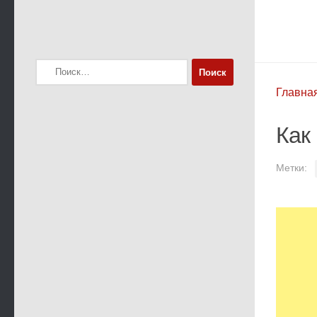
Найти:
Главна
Как
Метки: