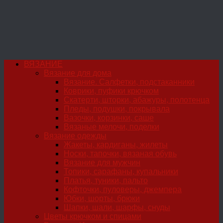
ВЯЗАНИЕ
Вязание для дома
Вязание. Салфетки, подстаканники
Коврики, пуфики крючком
Скатерти, шторки, абажуры, полотенца
Пледы, подушки, покрывала
Вазочки, корзинки, саше
Вязаные мелочи, поделки
Вязание одежды
Жакеты, кардиганы, жилеты
Носки, тапочки, вязаная обувь
Вязание для мужчин
Топики, сарафаны, купальники
Платья, туники, пальто
Кофточки, пуловеры, джемпера
Юбки, шорты, брюки
Шапки, шали, шарфы, снуды
Цветы крючком и спицами