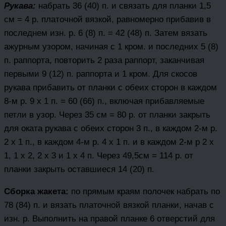
Рукава:
набрать 36 (40) п. и связать для планки 1,5
см = 4 р. платочной вязкой, равномерно прибавив в
последнем изн. р. 6 (8) п. = 42 (48) п. Затем вязать
ажурным узором, начиная с 1 кром. и последних 5 (8)
п. раппорта, повторить 2 раза раппорт, заканчивая
первыми 9 (12) п. раппорта и 1 кром. Для скосов
рукава прибавить от планки с обеих сторон в каждом
8-м р. 9 х 1 п. = 60 (66) п., включая прибавляемые
петли в узор. Через 35 см = 80 р. от планки закрыть
для оката рукава с обеих сторон 3 п., в каждом 2-м р.
2 х 1 п., в каждом 4-м р. 4 х 1 п. и в каждом 2-м р 2 х
1, 1 х 2, 2 х 3 и 1 х 4 п. Через 49,5см = 114 р. от
планки закрыть оставшиеся 14 (20) п.
Сборка жакета:
по прямым краям полочек набрать по
78 (84) п. и вязать платочной вязкой планки, начав с
изн. р. Выполнить на правой планке 6 отверстий для