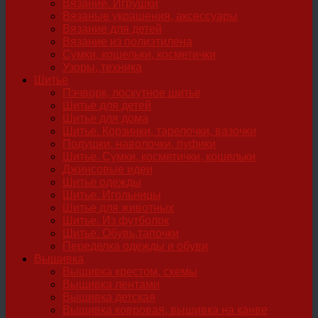
Вязание. Игрушки
Вязаные украшения, аксессуары
Вязание для детей
Вязание из полиэтилена
Сумки, кошельки, косметички
Узоры, техника
Шитье
Пэчворк, лоскутное шитье
Шитье для детей
Шитье для дома
Шитье. Корзинки, тарелочки, вазочки
Подушки, наволочки, пуфики
Шитье. Сумки, косметички, кошельки
Джинсовые идеи
Шитье одежды
Шитье. Игольницы
Шитье для животных
Шитье. Из футболок
Шитье. Обувь,тапочки
Переделка одежды и обуви
Вышивка
Вышивка крестом, схемы
Вышивка лентами
Вышивка детская
Вышивка ковровая, вышивка на канве