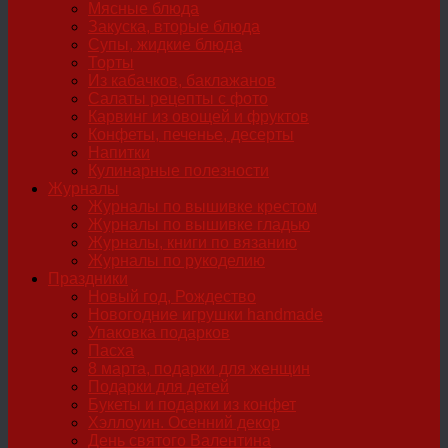
Мясные блюда
Закуска, вторые блюда
Супы, жидкие блюда
Торты
Из кабачков, баклажанов
Салаты рецепты с фото
Карвинг из овощей и фруктов
Конфеты, печенье, десерты
Напитки
Кулинарные полезности
Журналы
Журналы по вышивке крестом
Журналы по вышивке гладью
Журналы, книги по вязанию
Журналы по рукоделию
Праздники
Новый год, Рождество
Новогодние игрушки handmade
Упаковка подарков
Пасха
8 марта, подарки для женщин
Подарки для детей
Букеты и подарки из конфет
Хэллоуин. Осенний декор
День святого Валентина