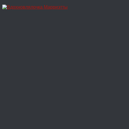
Перейти
к
содержимому