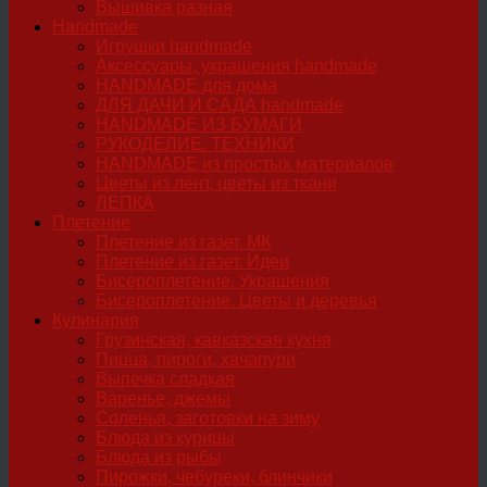
Вышивка разная
Handmade
Игрушки handmade
Аксессуары, украшения handmade
HANDMADE для дома
ДЛЯ ДАЧИ И САДА handmade
HANDMADE ИЗ БУМАГИ
РУКОДЕЛИЕ. ТЕХНИКИ
HANDMADE из простых материалов
Цветы из лент, цветы из ткани
ЛЕПКА
Плетение
Плетение из газет. МК
Плетение из газет. Идеи
Бисероплетение. Украшения
Бисероплетение. Цветы и деревья
Кулинария
Грузинская, кавказская кухня
Пицца, пироги, хачапури
Выпечка сладкая
Варенье, джемы
Соленья, заготовки на зиму
Блюда из курицы
Блюда из рыбы
Пирожки, чебуреки, блинчики