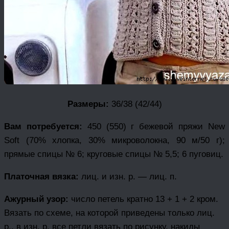
Размеры:
36/38 (42/44)
Вам потребуется:
450 (550) г бежевой пряжи New
Soft (70% хлопка, 30% микроволокна, 90 м/50 г);
прямые спицы № 6; круговые спицы № 5,5; 6 пуговиц.
Платочная вязка:
лиц. и изн. р. — лиц. п.
Ажурный узор:
число петель кратно 13 + 1 + 2 кром.
Вязать по схеме, на которой приведены только лиц.
р., в изн. р. все петли вязать по рисунку, накиды