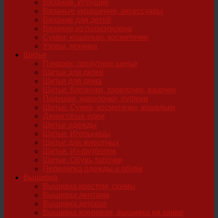
Вязание. Игрушки
Вязаные украшения, аксессуары
Вязание для детей
Вязание из полиэтилена
Сумки, кошельки, косметички
Узоры, техника
Шитье
Пэчворк, лоскутное шитье
Шитье для детей
Шитье для дома
Шитье. Корзинки, тарелочки, вазочки
Подушки, наволочки, пуфики
Шитье. Сумки, косметички, кошельки
Джинсовые идеи
Шитье одежды
Шитье. Игольницы
Шитье для животных
Шитье. Из футболок
Шитье. Обувь,тапочки
Переделка одежды и обуви
Вышивка
Вышивка крестом, схемы
Вышивка лентами
Вышивка детская
Вышивка ковровая, вышивка на канве