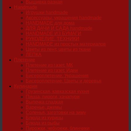
Вышивка разная
Handmade
Игрушки handmade
Аксессуары, украшения handmade
HANDMADE для дома
ДЛЯ ДАЧИ И САДА handmade
HANDMADE ИЗ БУМАГИ
РУКОДЕЛИЕ. ТЕХНИКИ
HANDMADE из простых материалов
Цветы из лент, цветы из ткани
ЛЕПКА
Плетение
Плетение из газет. МК
Плетение из газет. Идеи
Бисероплетение. Украшения
Бисероплетение. Цветы и деревья
Кулинария
Грузинская, кавказская кухня
Пицца, пироги, хачапури
Выпечка сладкая
Варенье, джемы
Соленья, заготовки на зиму
Блюда из курицы
Блюда из рыбы
Пирожки, чебуреки, блинчики