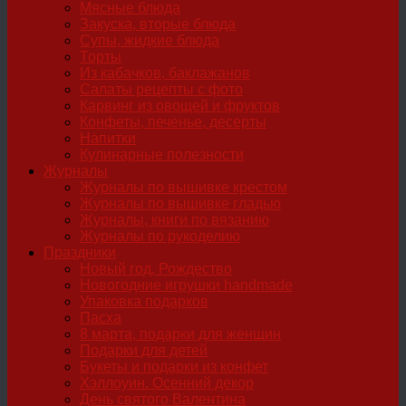
Мясные блюда
Закуска, вторые блюда
Супы, жидкие блюда
Торты
Из кабачков, баклажанов
Салаты рецепты с фото
Карвинг из овощей и фруктов
Конфеты, печенье, десерты
Напитки
Кулинарные полезности
Журналы
Журналы по вышивке крестом
Журналы по вышивке гладью
Журналы, книги по вязанию
Журналы по рукоделию
Праздники
Новый год, Рождество
Новогодние игрушки handmade
Упаковка подарков
Пасха
8 марта, подарки для женщин
Подарки для детей
Букеты и подарки из конфет
Хэллоуин. Осенний декор
День святого Валентина