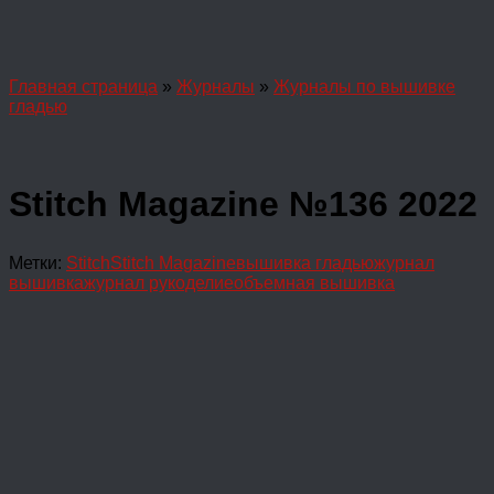
Главная страница
»
Журналы
»
Журналы по вышивке
гладью
Stitch Magazine №136 2022
Метки:
Stitch
Stitch Magazine
вышивка гладью
журнал
вышивка
журнал рукоделие
объемная вышивка