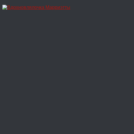
Перейти
к
содержимому