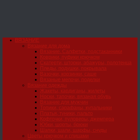
ВЯЗАНИЕ
Вязание для дома
Вязание. Салфетки, подстаканники
Коврики, пуфики крючком
Скатерти, шторки, абажуры, полотенца
Пледы, подушки, покрывала
Вазочки, корзинки, саше
Вязаные мелочи, поделки
Вязание одежды
Жакеты, кардиганы, жилеты
Носки, тапочки, вязаная обувь
Вязание для мужчин
Топики, сарафаны, купальники
Платья, туники, пальто
Кофточки, пуловеры, джемпера
Юбки, шорты, брюки
Шапки, шали, шарфы, снуды
Цветы крючком и спицами