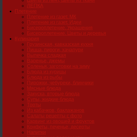
Цветы из лент, цветы из ткани
ЛЕПКА
Плетение
Плетение из газет. МК
Плетение из газет. Идеи
Бисероплетение. Украшения
Бисероплетение. Цветы и деревья
Кулинария
Грузинская, кавказская кухня
Пицца, пироги, хачапури
Выпечка сладкая
Варенье, джемы
Соленья, заготовки на зиму
Блюда из курицы
Блюда из рыбы
Пирожки, чебуреки, блинчики
Мясные блюда
Закуска, вторые блюда
Супы, жидкие блюда
Торты
Из кабачков, баклажанов
Салаты рецепты с фото
Карвинг из овощей и фруктов
Конфеты, печенье, десерты
Напитки