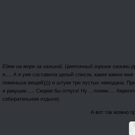
Едем на море за галькой. Цветочный горшок своими р
я…. А я уже составила целый список, какие камни мне 
поменьше вещей)))) и штуки три пустых чемодана. При
и ракушки….. Скорее бы отпуск! Ну …пляжи…. берегите
собирательном отдыхе)
А вот так можно п