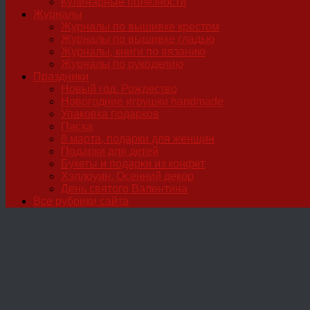
Кулинарные полезности
Журналы
Журналы по вышивке крестом
Журналы по вышивке гладью
Журналы, книги по вязанию
Журналы по рукоделию
Праздники
Новый год, Рождество
Новогодние игрушки handmade
Упаковка подарков
Пасха
8 марта, подарки для женщин
Подарки для детей
Букеты и подарки из конфет
Хэллоуин. Осенний декор
День святого Валентина
Все рубрики сайта