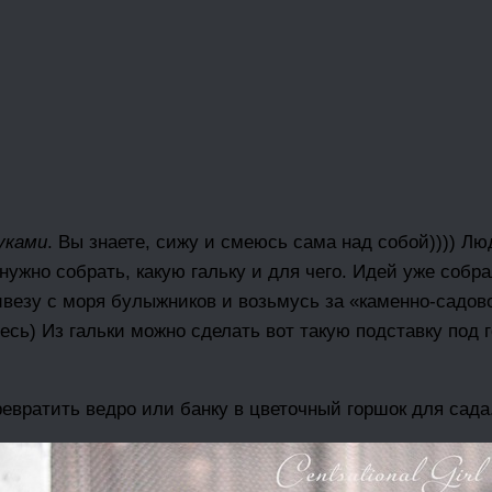
уками
. Вы знаете, сижу и смеюсь сама над собой)))) Лю
нужно собрать, какую гальку и для чего. Идей уже собра
везу с моря булыжников и возьмусь за «каменно-садово
сь) Из гальки можно сделать вот такую подставку под г
ревратить ведро или банку в цветочный горшок для сада