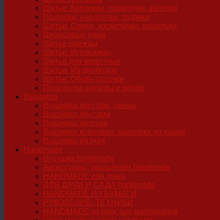
Шитье. Корзинки, тарелочки, вазочки
Подушки, наволочки, пуфики
Шитье. Сумки, косметички, кошельки
Джинсовые идеи
Шитье одежды
Шитье. Игольницы
Шитье для животных
Шитье. Из футболок
Шитье. Обувь,тапочки
Переделка одежды и обуви
Вышивка
Вышивка крестом, схемы
Вышивка лентами
Вышивка детская
Вышивка ковровая, вышивка на канве
Вышивка разная
Handmade
Игрушки handmade
Аксессуары, украшения handmade
HANDMADE для дома
ДЛЯ ДАЧИ И САДА handmade
HANDMADE ИЗ БУМАГИ
РУКОДЕЛИЕ. ТЕХНИКИ
HANDMADE из простых материалов