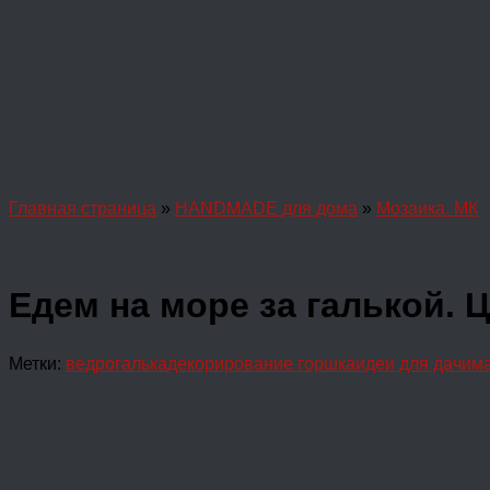
Главная страница
»
HANDMADE для дома
»
Мозаика. МК
Едем на море за галькой.
Метки:
ведро
галька
декорирование горшка
идеи для дачи
ма