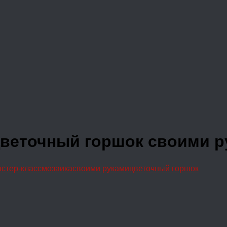
 Цветочный горшок своими 
стер-класс
мозаика
своими руками
цветочный горшок