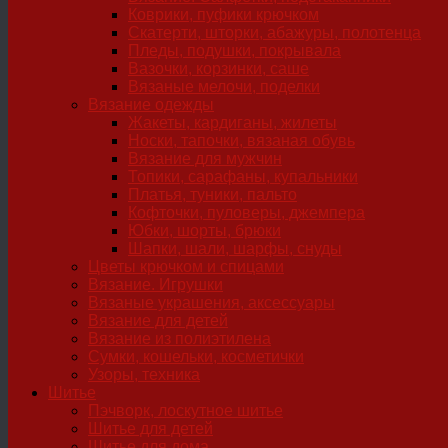
Коврики, пуфики крючком
Скатерти, шторки, абажуры, полотенца
Пледы, подушки, покрывала
Вазочки, корзинки, саше
Вязаные мелочи, поделки
Вязание одежды
Жакеты, кардиганы, жилеты
Носки, тапочки, вязаная обувь
Вязание для мужчин
Топики, сарафаны, купальники
Платья, туники, пальто
Кофточки, пуловеры, джемпера
Юбки, шорты, брюки
Шапки, шали, шарфы, снуды
Цветы крючком и спицами
Вязание. Игрушки
Вязаные украшения, аксессуары
Вязание для детей
Вязание из полиэтилена
Сумки, кошельки, косметички
Узоры, техника
Шитье
Пэчворк, лоскутное шитье
Шитье для детей
Шитье для дома