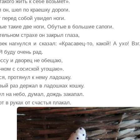
такого жить к себе возьмет».
л он, шел по краешку дороги.
г перед собой увидел ноги.
ые такие две ноги, Обутые в большие сапоги.
тельном страхе он закрыл глаза,
век нагнулся и сказал: «Красавец-то, какой! А ухо! В
Я буду очень рад.
ссу и дворец не обещаю,
чком с сосиской угощаю».
ся, протянул к нему ладошку.
вый раз держал в ладошках кошку.
ул на небо, думал, дождь закапал.
от в руках от счастья плакал.