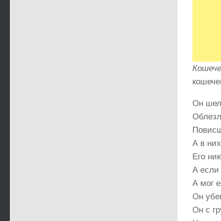
Кошече
кошече
Он шел
Облезл
Повисш
А в ни
Его ник
А если 
А мог 
Он убег
Он с г