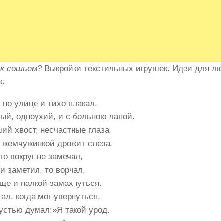
к сошьем?
Выкройки текстильных игрушек. Идеи для л
к.
 по улице и тихо плакал.
ый, одноухий, и с больною лапой.
ий хвост, несчастные глаза.
х жемчужинкой дрожит слеза.
то вокруг не замечал,
и заметил, то ворчал,
еще и палкой замахнуться.
ал, когда мог увернуться.
рустью думал:»Я такой урод.