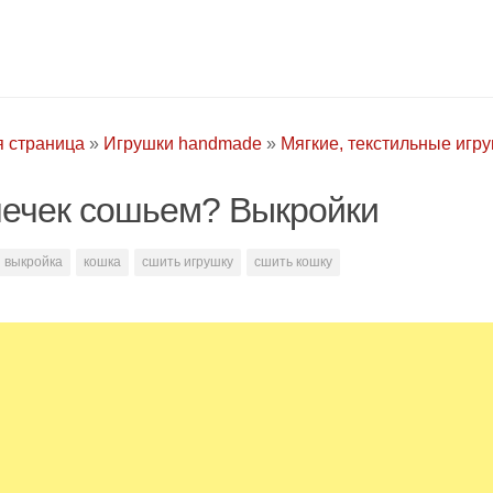
я страница
»
Игрушки handmade
»
Мягкие, текстильные игр
ечек сошьем? Выкройки
выкройка
кошка
сшить игрушку
сшить кошку