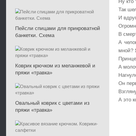
Ну кто 
Так ше
И вдру
Огромн
Пейсли спицами для прикроватной
В смер
банкетки. Схема
А чело
мной? 
Принце
Коврик крючком из меланжевой и
А моло
пряжи «травка»
Нагнул
Он пер
Взглян
А это к
Овальный коврик с цветами из
пряжи «травка»