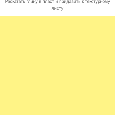
Раскатать глину в пласт и придавить к текстурному
листу