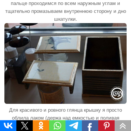
пальце проходимся по всем наружным углам и
тщательно промазываем внутреннюю сторону и дно
шкатулки.
Для красивого и ровного глянца крышку я просто
облила лаком (держа над емкостью и поливая
чайной ложкой), поверхность блестит, как