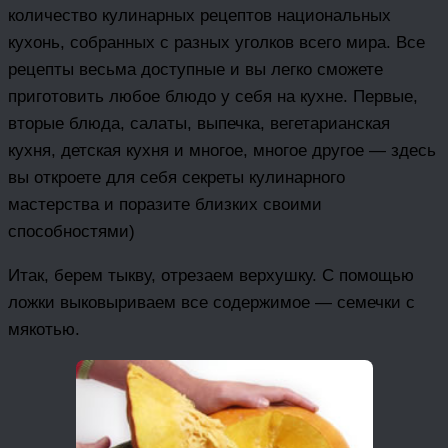
количество кулинарных рецептов национальных
кухонь, собранных с разных уголков всего мира. Все
рецепты весьма доступные и вы легко сможете
приготовить любое блюдо у себя на кухне. Первые,
вторые блюда, салаты, выпечка, вегетарианская
кухня, детская кухня и многое, многое другое — здесь
вы откроете для себя секреты кулинарного
мастерства и поразите близких своими
способностями)
Итак, берем тыкву, отрезаем верхушку. С помощью
ложки выковыриваем все содержимое — семечки с
мякотью.