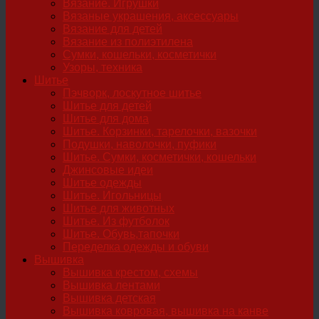
Вязание. Игрушки
Вязаные украшения, аксессуары
Вязание для детей
Вязание из полиэтилена
Сумки, кошельки, косметички
Узоры, техника
Шитье
Пэчворк, лоскутное шитье
Шитье для детей
Шитье для дома
Шитье. Корзинки, тарелочки, вазочки
Подушки, наволочки, пуфики
Шитье. Сумки, косметички, кошельки
Джинсовые идеи
Шитье одежды
Шитье. Игольницы
Шитье для животных
Шитье. Из футболок
Шитье. Обувь,тапочки
Переделка одежды и обуви
Вышивка
Вышивка крестом, схемы
Вышивка лентами
Вышивка детская
Вышивка ковровая, вышивка на канве