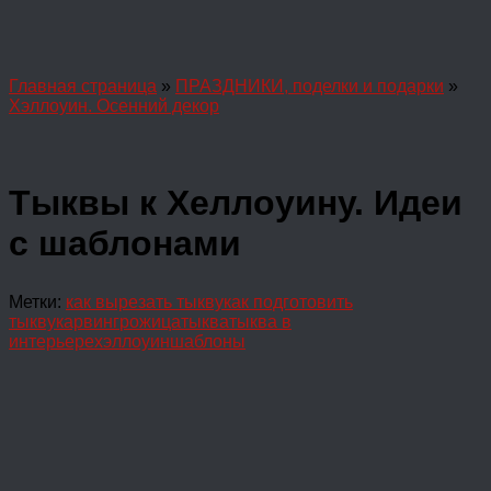
Главная страница
»
ПРАЗДНИКИ, поделки и подарки
»
Хэллоуин. Осенний декор
Тыквы к Хеллоуину. Идеи
с шаблонами
Метки:
как вырезать тыкву
как подготовить
тыкву
карвинг
рожица
тыква
тыква в
интерьере
хэллоуин
шаблоны