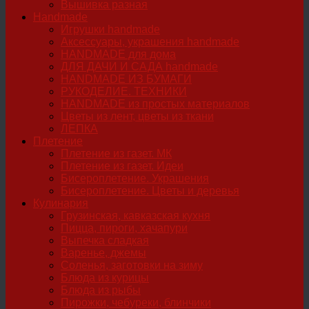
Вышивка разная
Handmade
Игрушки handmade
Аксессуары, украшения handmade
HANDMADE для дома
ДЛЯ ДАЧИ И САДА handmade
HANDMADE ИЗ БУМАГИ
РУКОДЕЛИЕ. ТЕХНИКИ
HANDMADE из простых материалов
Цветы из лент, цветы из ткани
ЛЕПКА
Плетение
Плетение из газет. МК
Плетение из газет. Идеи
Бисероплетение. Украшения
Бисероплетение. Цветы и деревья
Кулинария
Грузинская, кавказская кухня
Пицца, пироги, хачапури
Выпечка сладкая
Варенье, джемы
Соленья, заготовки на зиму
Блюда из курицы
Блюда из рыбы
Пирожки, чебуреки, блинчики