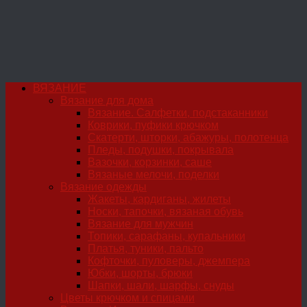
ВЯЗАНИЕ
Вязание для дома
Вязание. Салфетки, подстаканники
Коврики, пуфики крючком
Скатерти, шторки, абажуры, полотенца
Пледы, подушки, покрывала
Вазочки, корзинки, саше
Вязаные мелочи, поделки
Вязание одежды
Жакеты, кардиганы, жилеты
Носки, тапочки, вязаная обувь
Вязание для мужчин
Топики, сарафаны, купальники
Платья, туники, пальто
Кофточки, пуловеры, джемпера
Юбки, шорты, брюки
Шапки, шали, шарфы, снуды
Цветы крючком и спицами