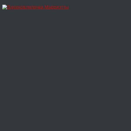
Перейти
к
содержимому