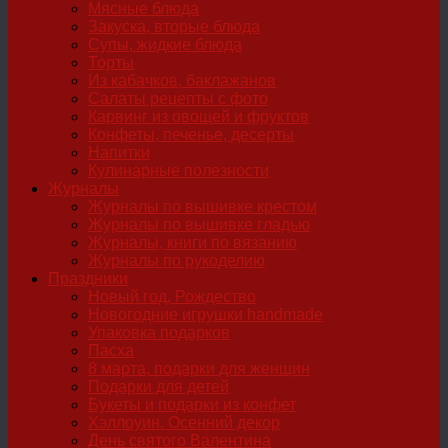
Мясные блюда
Закуска, вторые блюда
Супы, жидкие блюда
Торты
Из кабачков, баклажанов
Салаты рецепты с фото
Карвинг из овощей и фруктов
Конфеты, печенье, десерты
Напитки
Кулинарные полезности
Журналы
Журналы по вышивке крестом
Журналы по вышивке гладью
Журналы, книги по вязанию
Журналы по рукоделию
Праздники
Новый год, Рождество
Новогодние игрушки handmade
Упаковка подарков
Пасха
8 марта, подарки для женщин
Подарки для детей
Букеты и подарки из конфет
Хэллоуин. Осенний декор
День святого Валентина