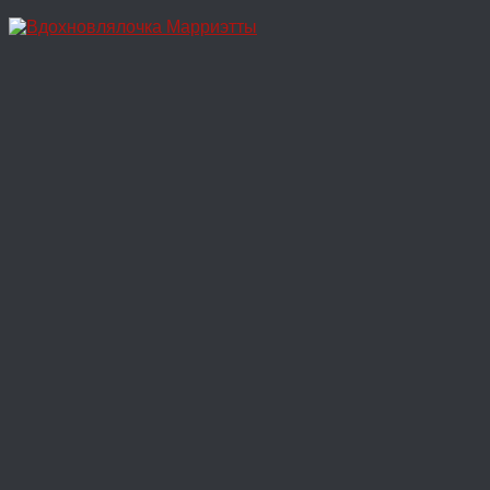
Перейти
к
содержимому