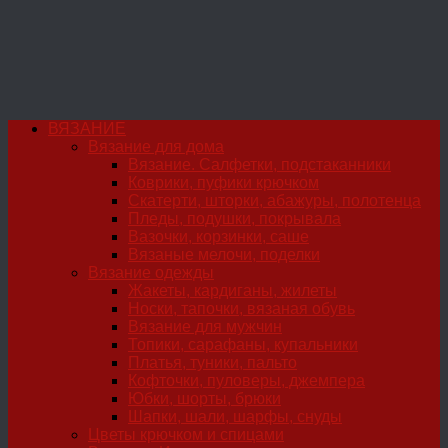
ВЯЗАНИЕ
Вязание для дома
Вязание. Салфетки, подстаканники
Коврики, пуфики крючком
Скатерти, шторки, абажуры, полотенца
Пледы, подушки, покрывала
Вазочки, корзинки, саше
Вязаные мелочи, поделки
Вязание одежды
Жакеты, кардиганы, жилеты
Носки, тапочки, вязаная обувь
Вязание для мужчин
Топики, сарафаны, купальники
Платья, туники, пальто
Кофточки, пуловеры, джемпера
Юбки, шорты, брюки
Шапки, шали, шарфы, снуды
Цветы крючком и спицами