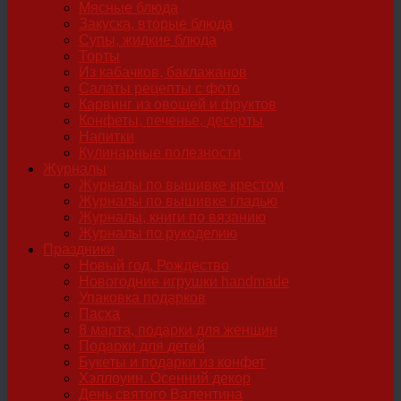
Мясные блюда
Закуска, вторые блюда
Супы, жидкие блюда
Торты
Из кабачков, баклажанов
Салаты рецепты с фото
Карвинг из овощей и фруктов
Конфеты, печенье, десерты
Напитки
Кулинарные полезности
Журналы
Журналы по вышивке крестом
Журналы по вышивке гладью
Журналы, книги по вязанию
Журналы по рукоделию
Праздники
Новый год, Рождество
Новогодние игрушки handmade
Упаковка подарков
Пасха
8 марта, подарки для женщин
Подарки для детей
Букеты и подарки из конфет
Хэллоуин. Осенний декор
День святого Валентина