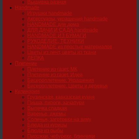
Вышивка разная
Handmade
Игрушки handmade
Аксессуары, украшения handmade
HANDMADE для дома
ДЛЯ ДАЧИ И САДА handmade
HANDMADE ИЗ БУМАГИ
РУКОДЕЛИЕ. ТЕХНИКИ
HANDMADE из простых материалов
Цветы из лент, цветы из ткани
ЛЕПКА
Плетение
Плетение из газет. МК
Плетение из газет. Идеи
Бисероплетение. Украшения
Бисероплетение. Цветы и деревья
Кулинария
Грузинская, кавказская кухня
Пицца, пироги, хачапури
Выпечка сладкая
Варенье, джемы
Соленья, заготовки на зиму
Блюда из курицы
Блюда из рыбы
Пирожки, чебуреки, блинчики