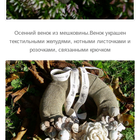
Осенний венок из мешковины.Венок украшен
текстильными желудями, нотными листочками и
розочками, связанными крючком