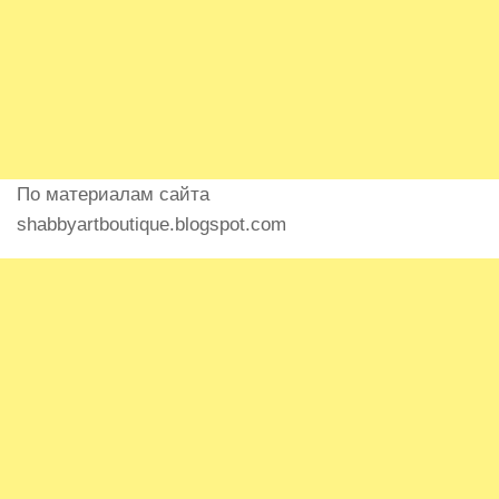
По материалам сайта
shabbyartboutique.blogspot.com