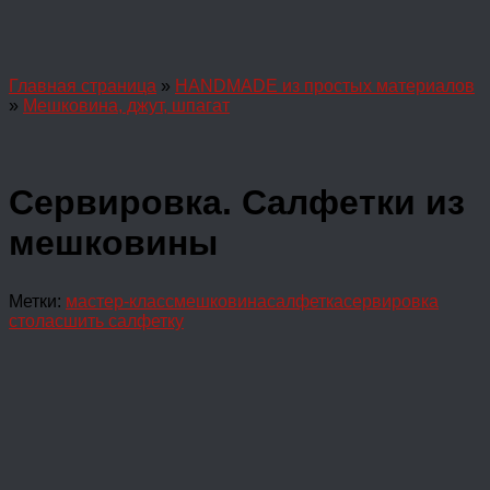
Главная страница
»
HANDMADE из простых материалов
»
Мешковина, джут, шпагат
Сервировка. Салфетки из
мешковины
Метки:
мастер-класс
мешковина
салфетка
сервировка
стола
сшить салфетку