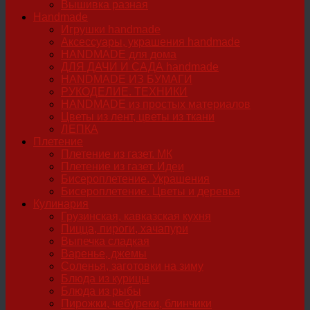
Вышивка разная
Handmade
Игрушки handmade
Аксессуары, украшения handmade
HANDMADE для дома
ДЛЯ ДАЧИ И САДА handmade
HANDMADE ИЗ БУМАГИ
РУКОДЕЛИЕ. ТЕХНИКИ
HANDMADE из простых материалов
Цветы из лент, цветы из ткани
ЛЕПКА
Плетение
Плетение из газет. МК
Плетение из газет. Идеи
Бисероплетение. Украшения
Бисероплетение. Цветы и деревья
Кулинария
Грузинская, кавказская кухня
Пицца, пироги, хачапури
Выпечка сладкая
Варенье, джемы
Соленья, заготовки на зиму
Блюда из курицы
Блюда из рыбы
Пирожки, чебуреки, блинчики