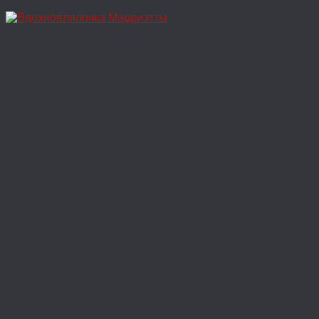
Перейти
к
содержимому