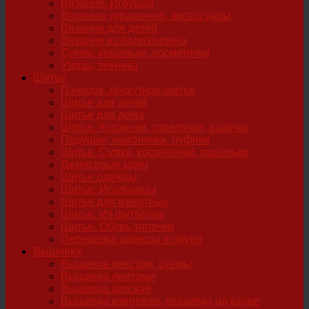
Вязание. Игрушки
Вязаные украшения, аксессуары
Вязание для детей
Вязание из полиэтилена
Сумки, кошельки, косметички
Узоры, техника
Шитье
Пэчворк, лоскутное шитье
Шитье для детей
Шитье для дома
Шитье. Корзинки, тарелочки, вазочки
Подушки, наволочки, пуфики
Шитье. Сумки, косметички, кошельки
Джинсовые идеи
Шитье одежды
Шитье. Игольницы
Шитье для животных
Шитье. Из футболок
Шитье. Обувь,тапочки
Переделка одежды и обуви
Вышивка
Вышивка крестом, схемы
Вышивка лентами
Вышивка детская
Вышивка ковровая, вышивка на канве