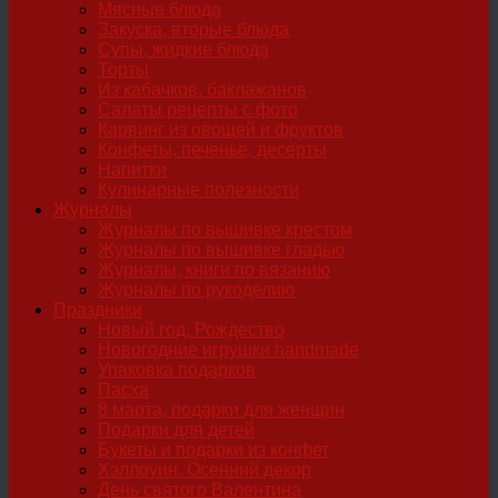
Мясные блюда
Закуска, вторые блюда
Супы, жидкие блюда
Торты
Из кабачков, баклажанов
Салаты рецепты с фото
Карвинг из овощей и фруктов
Конфеты, печенье, десерты
Напитки
Кулинарные полезности
Журналы
Журналы по вышивке крестом
Журналы по вышивке гладью
Журналы, книги по вязанию
Журналы по рукоделию
Праздники
Новый год, Рождество
Новогодние игрушки handmade
Упаковка подарков
Пасха
8 марта, подарки для женщин
Подарки для детей
Букеты и подарки из конфет
Хэллоуин. Осенний декор
День святого Валентина