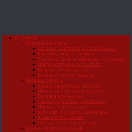
ВЯЗАНИЕ
Вязание для дома
Вязание. Салфетки, подстаканники
Коврики, пуфики крючком
Скатерти, шторки, абажуры, полотенца
Пледы, подушки, покрывала
Вазочки, корзинки, саше
Вязаные мелочи, поделки
Вязание одежды
Жакеты, кардиганы, жилеты
Носки, тапочки, вязаная обувь
Вязание для мужчин
Топики, сарафаны, купальники
Платья, туники, пальто
Кофточки, пуловеры, джемпера
Юбки, шорты, брюки
Шапки, шали, шарфы, снуды
Цветы крючком и спицами