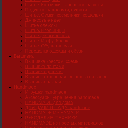
Шитье. Корзинки, тарелочки, вазочки
Подушки, наволочки, пуфики
Шитье. Сумки, косметички, кошельки
Джинсовые идеи
Шитье одежды
Шитье. Игольницы
Шитье для животных
Шитье. Из футболок
Шитье. Обувь,тапочки
Переделка одежды и обуви
Вышивка
Вышивка крестом, схемы
Вышивка лентами
Вышивка детская
Вышивка ковровая, вышивка на канве
Вышивка разная
Handmade
Игрушки handmade
Аксессуары, украшения handmade
HANDMADE для дома
ДЛЯ ДАЧИ И САДА handmade
HANDMADE ИЗ БУМАГИ
РУКОДЕЛИЕ. ТЕХНИКИ
HANDMADE из простых материалов