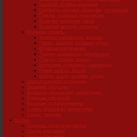
Коврики, пуфики крючком
Скатерти, шторки, абажуры, полотенца
Пледы, подушки, покрывала
Вазочки, корзинки, саше
Вязаные мелочи, поделки
Вязание одежды
Жакеты, кардиганы, жилеты
Носки, тапочки, вязаная обувь
Вязание для мужчин
Топики, сарафаны, купальники
Платья, туники, пальто
Кофточки, пуловеры, джемпера
Юбки, шорты, брюки
Шапки, шали, шарфы, снуды
Цветы крючком и спицами
Вязание. Игрушки
Вязаные украшения, аксессуары
Вязание для детей
Вязание из полиэтилена
Сумки, кошельки, косметички
Узоры, техника
Шитье
Пэчворк, лоскутное шитье
Шитье для детей
Шитье для дома