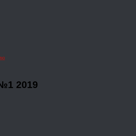
ию
 №1 2019