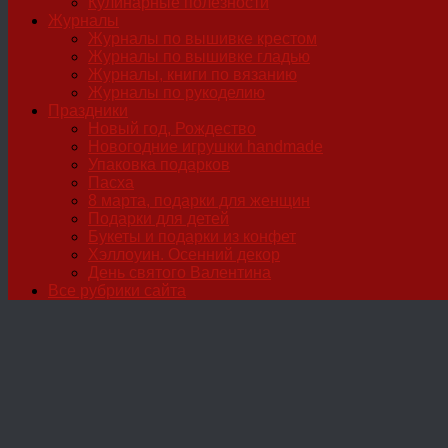
Кулинарные полезности
Журналы
Журналы по вышивке крестом
Журналы по вышивке гладью
Журналы, книги по вязанию
Журналы по рукоделию
Праздники
Новый год, Рождество
Новогодние игрушки handmade
Упаковка подарков
Пасха
8 марта, подарки для женщин
Подарки для детей
Букеты и подарки из конфет
Хэллоуин. Осенний декор
День святого Валентина
Все рубрики сайта