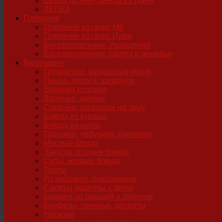
Цветы из лент, цветы из ткани
ЛЕПКА
Плетение
Плетение из газет. МК
Плетение из газет. Идеи
Бисероплетение. Украшения
Бисероплетение. Цветы и деревья
Кулинария
Грузинская, кавказская кухня
Пицца, пироги, хачапури
Выпечка сладкая
Варенье, джемы
Соленья, заготовки на зиму
Блюда из курицы
Блюда из рыбы
Пирожки, чебуреки, блинчики
Мясные блюда
Закуска, вторые блюда
Супы, жидкие блюда
Торты
Из кабачков, баклажанов
Салаты рецепты с фото
Карвинг из овощей и фруктов
Конфеты, печенье, десерты
Напитки