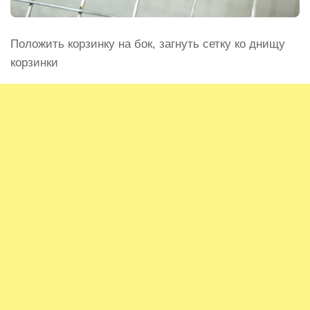
Положить корзинку на бок, загнуть сетку ко днищу
корзинки