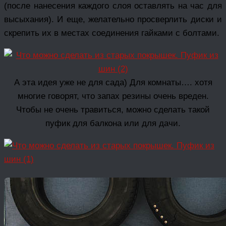
(после нанесения каждого слоя оставлять на час для
высыхания). И еще, желательно просверлить диски и
скрепить их в местах соединения гайками с болтами.
А эта идея уже не для сада) Для комнаты…. хотя
многие говорят, что запах резины очень вреден.
Чтобы не очень травиться, можно сделать такой
пуфик для балкона или для дачи.