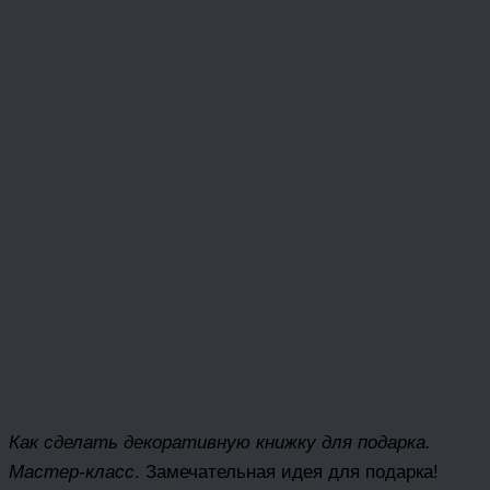
Как сделать декоративную книжку для подарка.
Мастер-класс
. Замечательная идея для подарка!