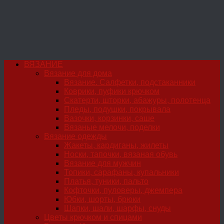
ВЯЗАНИЕ
Вязание для дома
Вязание. Салфетки, подстаканники
Коврики, пуфики крючком
Скатерти, шторки, абажуры, полотенца
Пледы, подушки, покрывала
Вазочки, корзинки, саше
Вязаные мелочи, поделки
Вязание одежды
Жакеты, кардиганы, жилеты
Носки, тапочки, вязаная обувь
Вязание для мужчин
Топики, сарафаны, купальники
Платья, туники, пальто
Кофточки, пуловеры, джемпера
Юбки, шорты, брюки
Шапки, шали, шарфы, снуды
Цветы крючком и спицами