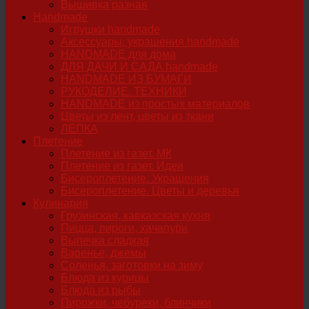
Вышивка разная
Handmade
Игрушки handmade
Аксессуары, украшения handmade
HANDMADE для дома
ДЛЯ ДАЧИ И САДА handmade
HANDMADE ИЗ БУМАГИ
РУКОДЕЛИЕ. ТЕХНИКИ
HANDMADE из простых материалов
Цветы из лент, цветы из ткани
ЛЕПКА
Плетение
Плетение из газет. МК
Плетение из газет. Идеи
Бисероплетение. Украшения
Бисероплетение. Цветы и деревья
Кулинария
Грузинская, кавказская кухня
Пицца, пироги, хачапури
Выпечка сладкая
Варенье, джемы
Соленья, заготовки на зиму
Блюда из курицы
Блюда из рыбы
Пирожки, чебуреки, блинчики