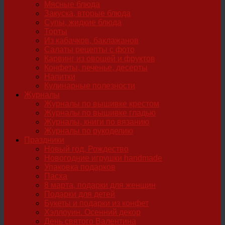
Мясные блюда
Закуска, вторые блюда
Супы, жидкие блюда
Торты
Из кабачков, баклажанов
Салаты рецепты с фото
Карвинг из овощей и фруктов
Конфеты, печенье, десерты
Напитки
Кулинарные полезности
Журналы
Журналы по вышивке крестом
Журналы по вышивке гладью
Журналы, книги по вязанию
Журналы по рукоделию
Праздники
Новый год, Рождество
Новогодние игрушки handmade
Упаковка подарков
Пасха
8 марта, подарки для женщин
Подарки для детей
Букеты и подарки из конфет
Хэллоуин. Осенний декор
День святого Валентина