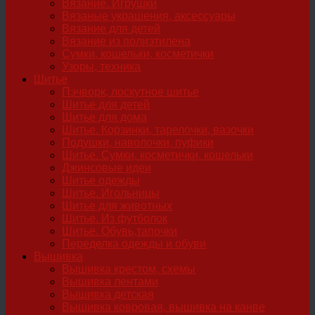
Вязание. Игрушки
Вязаные украшения, аксессуары
Вязание для детей
Вязание из полиэтилена
Сумки, кошельки, косметички
Узоры, техника
Шитье
Пэчворк, лоскутное шитье
Шитье для детей
Шитье для дома
Шитье. Корзинки, тарелочки, вазочки
Подушки, наволочки, пуфики
Шитье. Сумки, косметички, кошельки
Джинсовые идеи
Шитье одежды
Шитье. Игольницы
Шитье для животных
Шитье. Из футболок
Шитье. Обувь,тапочки
Переделка одежды и обуви
Вышивка
Вышивка крестом, схемы
Вышивка лентами
Вышивка детская
Вышивка ковровая, вышивка на канве