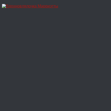
Перейти
к
содержимому