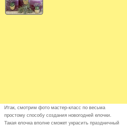
Итак, смотрим фото мастер-класс по весьма
простому способу создания новогодней елочки.
Такая елочка вполне сможет украсить праздничный