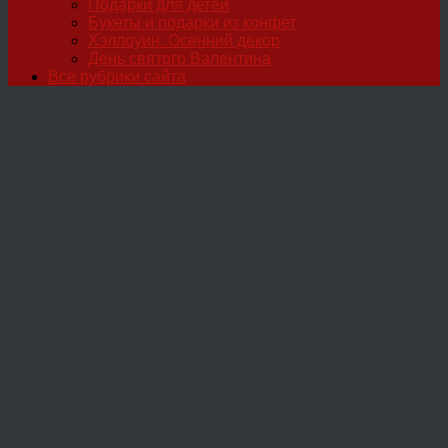
Подарки для детей
Букеты и подарки из конфет
Хэллоуин. Осенний декор
День святого Валентина
Все рубрики сайта