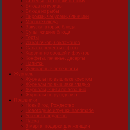
Соленья, заготовки на зиму
Блюда из курицы
Блюда из рыбы
Пирожки, чебуреки, блинчики
Мясные блюда
Закуска, вторые блюда
Супы, жидкие блюда
Торты
Из кабачков, баклажанов
Салаты рецепты с фото
Карвинг из овощей и фруктов
Конфеты, печенье, десерты
Напитки
Кулинарные полезности
Журналы
Журналы по вышивке крестом
Журналы по вышивке гладью
Журналы, книги по вязанию
Журналы по рукоделию
Праздники
Новый год, Рождество
Новогодние игрушки handmade
Упаковка подарков
Пасха
8 марта, подарки для женщин