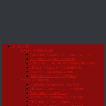
ВЯЗАНИЕ
Вязание для дома
Вязание. Салфетки, подстаканники
Коврики, пуфики крючком
Скатерти, шторки, абажуры, полотенца
Пледы, подушки, покрывала
Вазочки, корзинки, саше
Вязаные мелочи, поделки
Вязание одежды
Жакеты, кардиганы, жилеты
Носки, тапочки, вязаная обувь
Вязание для мужчин
Топики, сарафаны, купальники
Платья, туники, пальто
Кофточки, пуловеры, джемпера