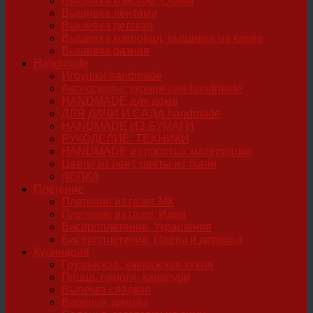
Вышивка крестом, схемы
Вышивка лентами
Вышивка детская
Вышивка ковровая, вышивка на канве
Вышивка разная
Handmade
Игрушки handmade
Аксессуары, украшения handmade
HANDMADE для дома
ДЛЯ ДАЧИ И САДА handmade
HANDMADE ИЗ БУМАГИ
РУКОДЕЛИЕ. ТЕХНИКИ
HANDMADE из простых материалов
Цветы из лент, цветы из ткани
ЛЕПКА
Плетение
Плетение из газет. МК
Плетение из газет. Идеи
Бисероплетение. Украшения
Бисероплетение. Цветы и деревья
Кулинария
Грузинская, кавказская кухня
Пицца, пироги, хачапури
Выпечка сладкая
Варенье, джемы