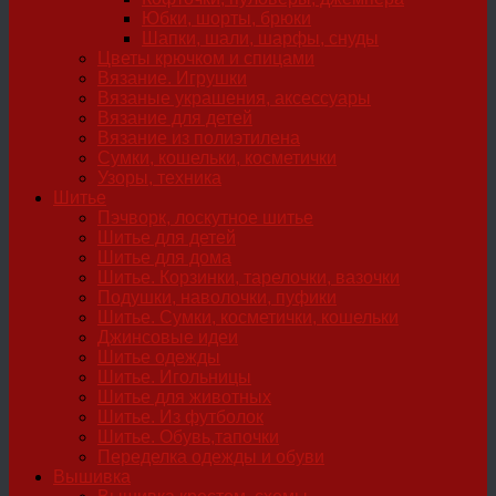
Юбки, шорты, брюки
Шапки, шали, шарфы, снуды
Цветы крючком и спицами
Вязание. Игрушки
Вязаные украшения, аксессуары
Вязание для детей
Вязание из полиэтилена
Сумки, кошельки, косметички
Узоры, техника
Шитье
Пэчворк, лоскутное шитье
Шитье для детей
Шитье для дома
Шитье. Корзинки, тарелочки, вазочки
Подушки, наволочки, пуфики
Шитье. Сумки, косметички, кошельки
Джинсовые идеи
Шитье одежды
Шитье. Игольницы
Шитье для животных
Шитье. Из футболок
Шитье. Обувь,тапочки
Переделка одежды и обуви
Вышивка