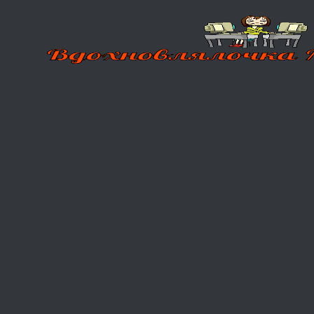
Перейти
к
содержимому