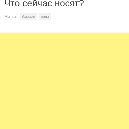
Что сейчас носят?
Метки:
барокко
мода