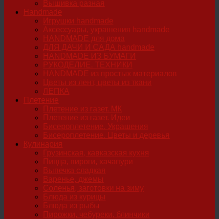
Вышивка разная
Handmade
Игрушки handmade
Аксессуары, украшения handmade
HANDMADE для дома
ДЛЯ ДАЧИ И САДА handmade
HANDMADE ИЗ БУМАГИ
РУКОДЕЛИЕ. ТЕХНИКИ
HANDMADE из простых материалов
Цветы из лент, цветы из ткани
ЛЕПКА
Плетение
Плетение из газет. МК
Плетение из газет. Идеи
Бисероплетение. Украшения
Бисероплетение. Цветы и деревья
Кулинария
Грузинская, кавказская кухня
Пицца, пироги, хачапури
Выпечка сладкая
Варенье, джемы
Соленья, заготовки на зиму
Блюда из курицы
Блюда из рыбы
Пирожки, чебуреки, блинчики