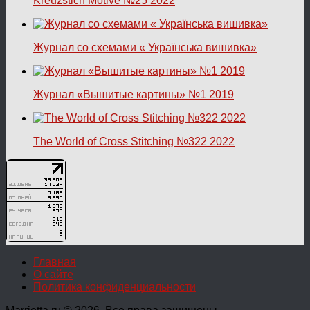
Kreuzstich Motive №25 2022
Журнал со схемами « Українська вишивка»
Журнал «Вышитые картины» №1 2019
The World of Cross Stitching №322 2022
Главная
О сайте
Политика конфиденциальности