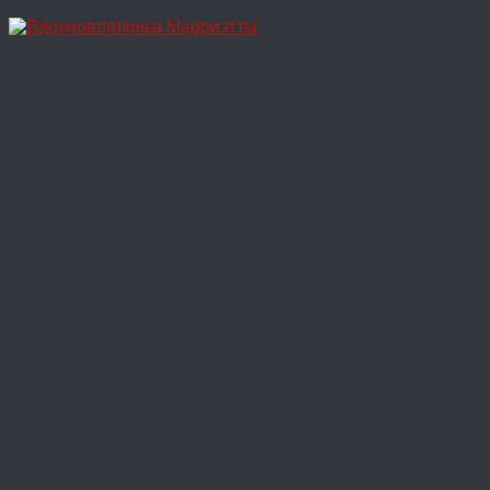
Перейти
к
содержимому