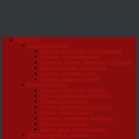
ВЯЗАНИЕ
Вязание для дома
Вязание. Салфетки, подстаканники
Коврики, пуфики крючком
Скатерти, шторки, абажуры, полотенца
Пледы, подушки, покрывала
Вазочки, корзинки, саше
Вязаные мелочи, поделки
Вязание одежды
Жакеты, кардиганы, жилеты
Носки, тапочки, вязаная обувь
Вязание для мужчин
Топики, сарафаны, купальники
Платья, туники, пальто
Кофточки, пуловеры, джемпера
Юбки, шорты, брюки
Шапки, шали, шарфы, снуды
Цветы крючком и спицами