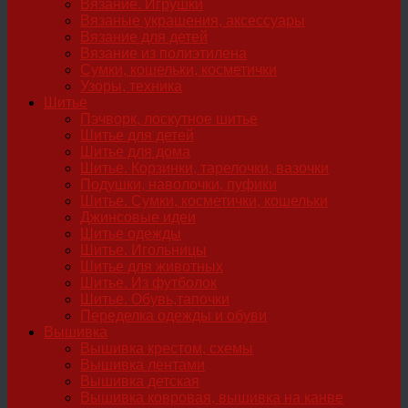
Вязание. Игрушки
Вязаные украшения, аксессуары
Вязание для детей
Вязание из полиэтилена
Сумки, кошельки, косметички
Узоры, техника
Шитье
Пэчворк, лоскутное шитье
Шитье для детей
Шитье для дома
Шитье. Корзинки, тарелочки, вазочки
Подушки, наволочки, пуфики
Шитье. Сумки, косметички, кошельки
Джинсовые идеи
Шитье одежды
Шитье. Игольницы
Шитье для животных
Шитье. Из футболок
Шитье. Обувь,тапочки
Переделка одежды и обуви
Вышивка
Вышивка крестом, схемы
Вышивка лентами
Вышивка детская
Вышивка ковровая, вышивка на канве