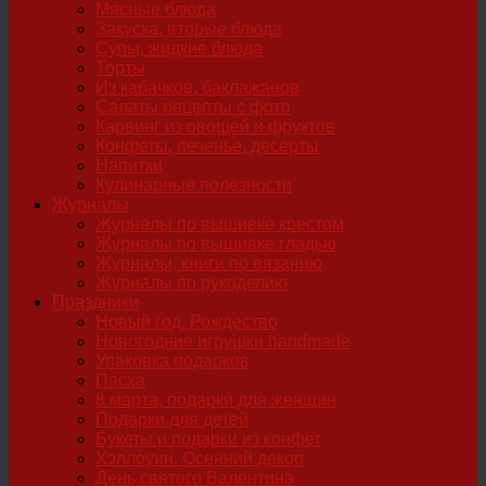
Мясные блюда
Закуска, вторые блюда
Супы, жидкие блюда
Торты
Из кабачков, баклажанов
Салаты рецепты с фото
Карвинг из овощей и фруктов
Конфеты, печенье, десерты
Напитки
Кулинарные полезности
Журналы
Журналы по вышивке крестом
Журналы по вышивке гладью
Журналы, книги по вязанию
Журналы по рукоделию
Праздники
Новый год, Рождество
Новогодние игрушки handmade
Упаковка подарков
Пасха
8 марта, подарки для женщин
Подарки для детей
Букеты и подарки из конфет
Хэллоуин. Осенний декор
День святого Валентина