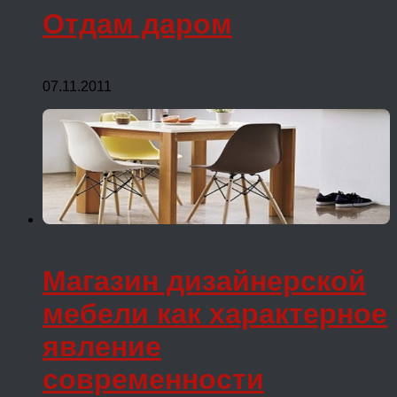
Отдам даром
07.11.2011
Магазин дизайнерской
мебели как характерное
явление
современности