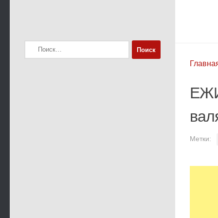
Найти:
Главна
ЕЖИ
вал
Метки: