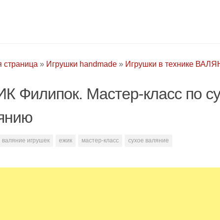
я страница
»
Игрушки handmade
»
Игрушки в технике ВАЛ
К Филипок. Мастер-класс по с
янию
валяние игрушек
ежик
мастер-класс
сухое валяние