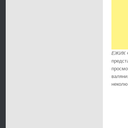
ЕЖИК Ф
предст
просмо
валяни
неколю