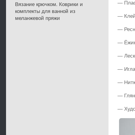
— Плас
Вязание крючком. Коврики и
комплекты для ванной из
— Клей
меланжевой пряжи
— Ресн
— Ёжик
— Леска
— Игла
— Нитк
— Глян
— Худо