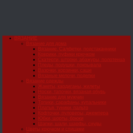
ВЯЗАНИЕ
Вязание для дома
Вязание. Салфетки, подстаканники
Коврики, пуфики крючком
Скатерти, шторки, абажуры, полотенца
Пледы, подушки, покрывала
Вазочки, корзинки, саше
Вязаные мелочи, поделки
Вязание одежды
Жакеты, кардиганы, жилеты
Носки, тапочки, вязаная обувь
Вязание для мужчин
Топики, сарафаны, купальники
Платья, туники, пальто
Кофточки, пуловеры, джемпера
Юбки, шорты, брюки
Шапки, шали, шарфы, снуды
Цветы крючком и спицами