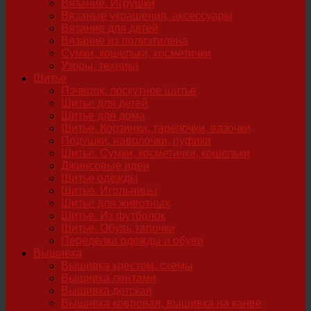
Вязание. Игрушки
Вязаные украшения, аксессуары
Вязание для детей
Вязание из полиэтилена
Сумки, кошельки, косметички
Узоры, техника
Шитье
Пэчворк, лоскутное шитье
Шитье для детей
Шитье для дома
Шитье. Корзинки, тарелочки, вазочки
Подушки, наволочки, пуфики
Шитье. Сумки, косметички, кошельки
Джинсовые идеи
Шитье одежды
Шитье. Игольницы
Шитье для животных
Шитье. Из футболок
Шитье. Обувь,тапочки
Переделка одежды и обуви
Вышивка
Вышивка крестом, схемы
Вышивка лентами
Вышивка детская
Вышивка ковровая, вышивка на канве