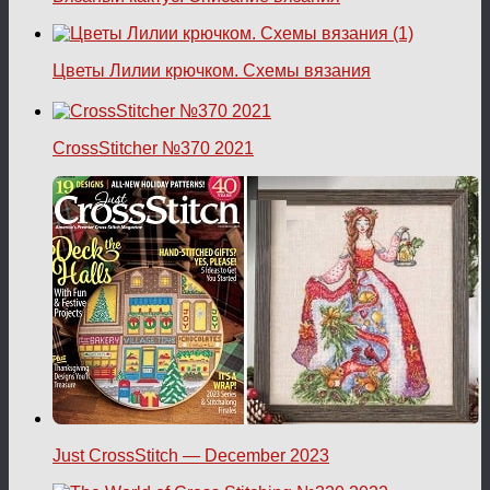
Цветы Лилии крючком. Схемы вязания
CrossStitcher №370 2021
Just CrossStitch — December 2023