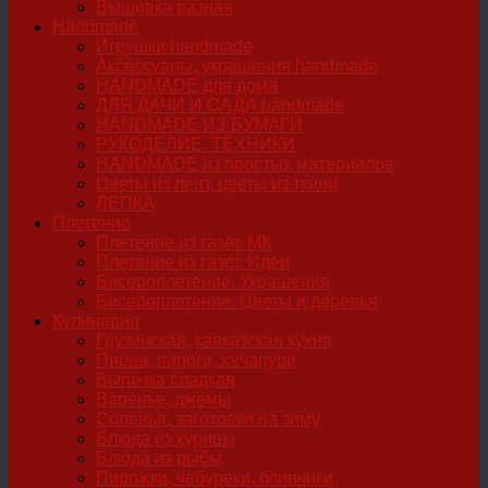
Вышивка разная
Handmade
Игрушки handmade
Аксессуары, украшения handmade
HANDMADE для дома
ДЛЯ ДАЧИ И САДА handmade
HANDMADE ИЗ БУМАГИ
РУКОДЕЛИЕ. ТЕХНИКИ
HANDMADE из простых материалов
Цветы из лент, цветы из ткани
ЛЕПКА
Плетение
Плетение из газет. МК
Плетение из газет. Идеи
Бисероплетение. Украшения
Бисероплетение. Цветы и деревья
Кулинария
Грузинская, кавказская кухня
Пицца, пироги, хачапури
Выпечка сладкая
Варенье, джемы
Соленья, заготовки на зиму
Блюда из курицы
Блюда из рыбы
Пирожки, чебуреки, блинчики