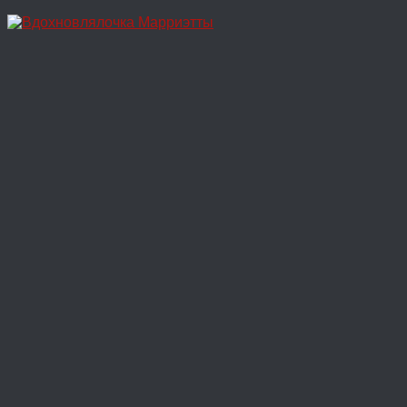
Перейти
к
содержимому