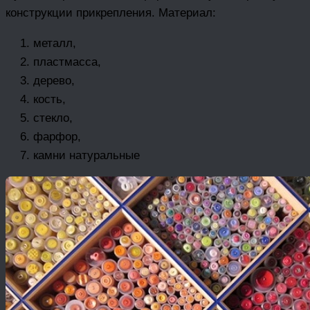
конструкции прикрепления. Материал:
металл,
пластмасса,
дерево,
кость,
стекло,
фарфор,
камни натуральные