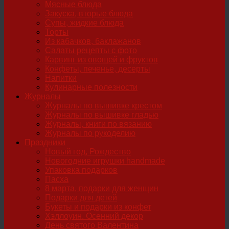
Мясные блюда
Закуска, вторые блюда
Супы, жидкие блюда
Торты
Из кабачков, баклажанов
Салаты рецепты с фото
Карвинг из овощей и фруктов
Конфеты, печенье, десерты
Напитки
Кулинарные полезности
Журналы
Журналы по вышивке крестом
Журналы по вышивке гладью
Журналы, книги по вязанию
Журналы по рукоделию
Праздники
Новый год, Рождество
Новогодние игрушки handmade
Упаковка подарков
Пасха
8 марта, подарки для женщин
Подарки для детей
Букеты и подарки из конфет
Хэллоуин. Осенний декор
День святого Валентина