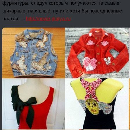
фурнитуры, следуя которым получаются те самые
шикарные, нарядные, ну или хотя бы повседневные
платья —
http://novie-platya.ru
.