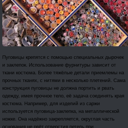
Пуговицы крепятся с помощью специальных дырочек
и заклепок. Использование фурнитуры зависит от
ткани костюма. Более тяжёлые детали приемлемы на
прочных тканях, с нитями в несколько плетений. Сама
конструкция пуговицы не должна портить и рвать
одежду, имея прочное тело, её задача соединять края
костюма. Например, для изделий из саржи
используется пуговица-заклепка, на металлической
ножке. Она надёжно закрепляется, округлая часть
основания не рвёт отверстия петель при