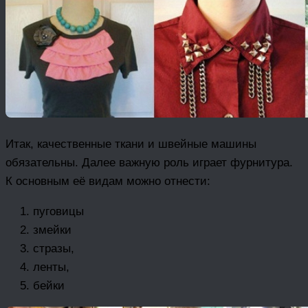
Итак, качественные ткани и швейные машины
обязательны. Далее важную роль играет фурнитура.
К основным её видам можно отнести:
пуговицы
змейки
стразы,
ленты,
бейки