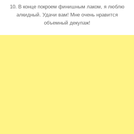
10. В конце покроем финишным лаком, я люблю
алкидный. Удачи вам! Мне очень нравится
объемный декупаж!