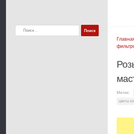
Найти:
Главна
фильтро
Роз
мас
Метки:
цветы и