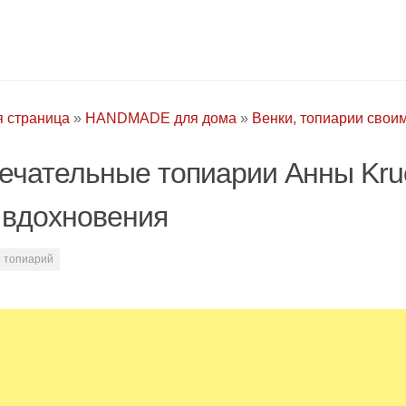
я страница
»
HANDMADE для дома
»
Венки, топиарии свои
ечательные топиарии Анны Kru
 вдохновения
топиарий