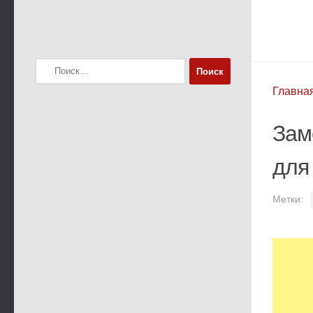
Найти:
Главна
Зам
для
Метки: