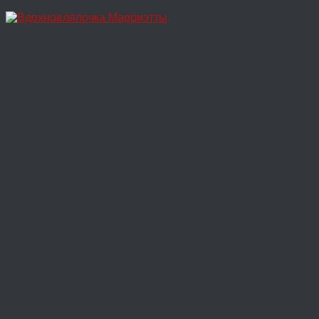
Перейти
к
содержимому