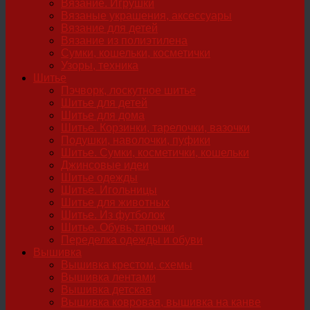
Вязание. Игрушки
Вязаные украшения, аксессуары
Вязание для детей
Вязание из полиэтилена
Сумки, кошельки, косметички
Узоры, техника
Шитье
Пэчворк, лоскутное шитье
Шитье для детей
Шитье для дома
Шитье. Корзинки, тарелочки, вазочки
Подушки, наволочки, пуфики
Шитье. Сумки, косметички, кошельки
Джинсовые идеи
Шитье одежды
Шитье. Игольницы
Шитье для животных
Шитье. Из футболок
Шитье. Обувь,тапочки
Переделка одежды и обуви
Вышивка
Вышивка крестом, схемы
Вышивка лентами
Вышивка детская
Вышивка ковровая, вышивка на канве