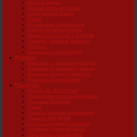
Мясные блюда
Закуска, вторые блюда
Супы, жидкие блюда
Торты
Из кабачков, баклажанов
Салаты рецепты с фото
Карвинг из овощей и фруктов
Конфеты, печенье, десерты
Напитки
Кулинарные полезности
Журналы
Журналы по вышивке крестом
Журналы по вышивке гладью
Журналы, книги по вязанию
Журналы по рукоделию
Праздники
Новый год, Рождество
Новогодние игрушки handmade
Упаковка подарков
Пасха
8 марта, подарки для женщин
Подарки для детей
Букеты и подарки из конфет
Хэллоуин. Осенний декор
День святого Валентина