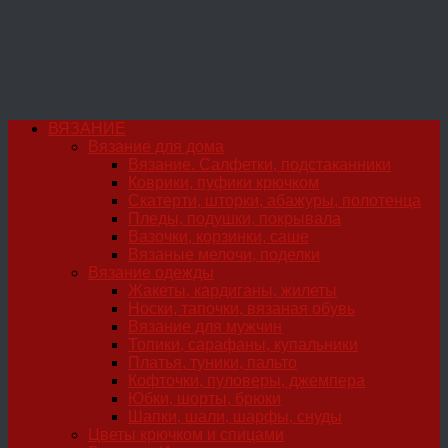
ВЯЗАНИЕ
Вязание для дома
Вязание. Салфетки, подстаканники
Коврики, пуфики крючком
Скатерти, шторки, абажуры, полотенца
Пледы, подушки, покрывала
Вазочки, корзинки, саше
Вязаные мелочи, поделки
Вязание одежды
Жакеты, кардиганы, жилеты
Носки, тапочки, вязаная обувь
Вязание для мужчин
Топики, сарафаны, купальники
Платья, туники, пальто
Кофточки, пуловеры, джемпера
Юбки, шорты, брюки
Шапки, шали, шарфы, снуды
Цветы крючком и спицами