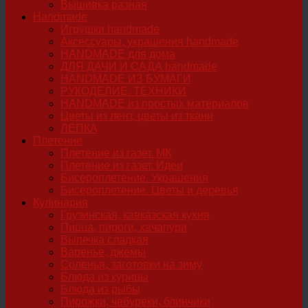
Вышивка разная
Handmade
Игрушки handmade
Аксессуары, украшения handmade
HANDMADE для дома
ДЛЯ ДАЧИ И САДА handmade
HANDMADE ИЗ БУМАГИ
РУКОДЕЛИЕ. ТЕХНИКИ
HANDMADE из простых материалов
Цветы из лент, цветы из ткани
ЛЕПКА
Плетение
Плетение из газет. МК
Плетение из газет. Идеи
Бисероплетение. Украшения
Бисероплетение. Цветы и деревья
Кулинария
Грузинская, кавказская кухня
Пицца, пироги, хачапури
Выпечка сладкая
Варенье, джемы
Соленья, заготовки на зиму
Блюда из курицы
Блюда из рыбы
Пирожки, чебуреки, блинчики