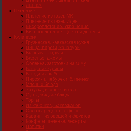
Цветы из лент, цветы из ткани
ЛЕПКА
Плетение
Плетение из газет. МК
Плетение из газет. Идеи
Бисероплетение. Украшения
Бисероплетение. Цветы и деревья
Кулинария
Грузинская, кавказская кухня
Пицца, пироги, хачапури
Выпечка сладкая
Варенье, джемы
Соленья, заготовки на зиму
Блюда из курицы
Блюда из рыбы
Пирожки, чебуреки, блинчики
Мясные блюда
Закуска, вторые блюда
Супы, жидкие блюда
Торты
Из кабачков, баклажанов
Салаты рецепты с фото
Карвинг из овощей и фруктов
Конфеты, печенье, десерты
Напитки