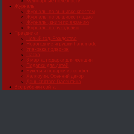
Кулинарные полезности
Журналы
Журналы по вышивке крестом
Журналы по вышивке гладью
Журналы, книги по вязанию
Журналы по рукоделию
Праздники
Новый год, Рождество
Новогодние игрушки handmade
Упаковка подарков
Пасха
8 марта, подарки для женщин
Подарки для детей
Букеты и подарки из конфет
Хэллоуин. Осенний декор
День святого Валентина
Все рубрики сайта