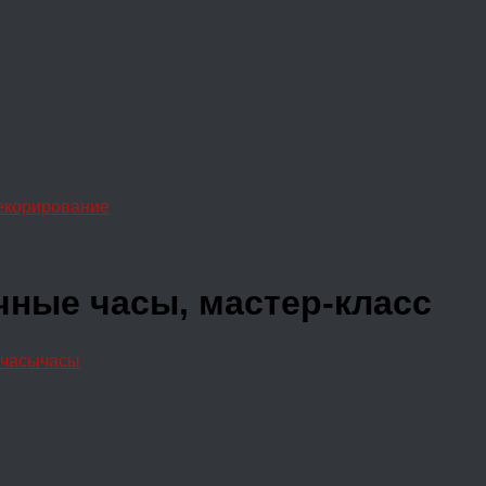
екорирование
ные часы, мастер-класс
 часы
часы