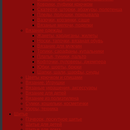
Коврики, пуфики крючком
Скатерти, шторки, абажуры, полотенца
Пледы, подушки, покрывала
Вазочки, корзинки, саше
Вязаные мелочи, поделки
Вязание одежды
Жакеты, кардиганы, жилеты
Носки, тапочки, вязаная обувь
Вязание для мужчин
Топики, сарафаны, купальники
Платья, туники, пальто
Кофточки, пуловеры, джемпера
Юбки, шорты, брюки
Шапки, шали, шарфы, снуды
Цветы крючком и спицами
Вязание. Игрушки
Вязаные украшения, аксессуары
Вязание для детей
Вязание из полиэтилена
Сумки, кошельки, косметички
Узоры, техника
Шитье
Пэчворк, лоскутное шитье
Шитье для детей
Шитье для дома