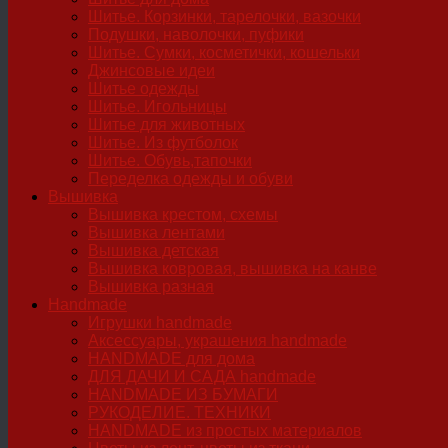
Шитье. Корзинки, тарелочки, вазочки
Подушки, наволочки, пуфики
Шитье. Сумки, косметички, кошельки
Джинсовые идеи
Шитье одежды
Шитье. Игольницы
Шитье для животных
Шитье. Из футболок
Шитье. Обувь,тапочки
Переделка одежды и обуви
Вышивка
Вышивка крестом, схемы
Вышивка лентами
Вышивка детская
Вышивка ковровая, вышивка на канве
Вышивка разная
Handmade
Игрушки handmade
Аксессуары, украшения handmade
HANDMADE для дома
ДЛЯ ДАЧИ И САДА handmade
HANDMADE ИЗ БУМАГИ
РУКОДЕЛИЕ. ТЕХНИКИ
HANDMADE из простых материалов