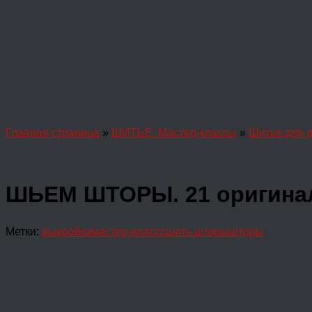
Главная страница
»
ШИТЬЕ. Мастер-классы
»
Шитье для 
ШЬЕМ ШТОРЫ. 21 оригина
Метки:
выкройка
мастер-класс
сшить шторы
шторы