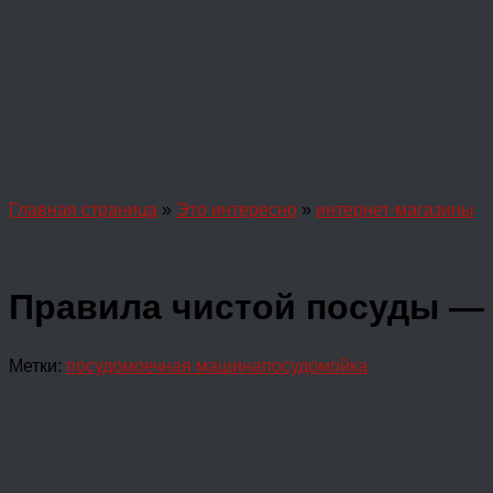
Главная страница
»
Это интересно
»
интернет-магазины
Правила чистой посуды — 
Метки:
посудомоечная машина
посудомойка