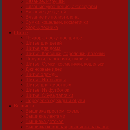
Вязание. Игрушки
Вязаные украшения, аксессуары
Вязание для детей
Вязание из полиэтилена
Сумки, кошельки, косметички
Узоры, техника
Шитье
Пэчворк, лоскутное шитье
Шитье для детей
Шитье для дома
Шитье. Корзинки, тарелочки, вазочки
Подушки, наволочки, пуфики
Шитье. Сумки, косметички, кошельки
Джинсовые идеи
Шитье одежды
Шитье. Игольницы
Шитье для животных
Шитье. Из футболок
Шитье. Обувь,тапочки
Переделка одежды и обуви
Вышивка
Вышивка крестом, схемы
Вышивка лентами
Вышивка детская
Вышивка ковровая, вышивка на канве