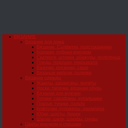
ВЯЗАНИЕ
Вязание для дома
Вязание. Салфетки, подстаканники
Коврики, пуфики крючком
Скатерти, шторки, абажуры, полотенца
Пледы, подушки, покрывала
Вазочки, корзинки, саше
Вязаные мелочи, поделки
Вязание одежды
Жакеты, кардиганы, жилеты
Носки, тапочки, вязаная обувь
Вязание для мужчин
Топики, сарафаны, купальники
Платья, туники, пальто
Кофточки, пуловеры, джемпера
Юбки, шорты, брюки
Шапки, шали, шарфы, снуды
Цветы крючком и спицами