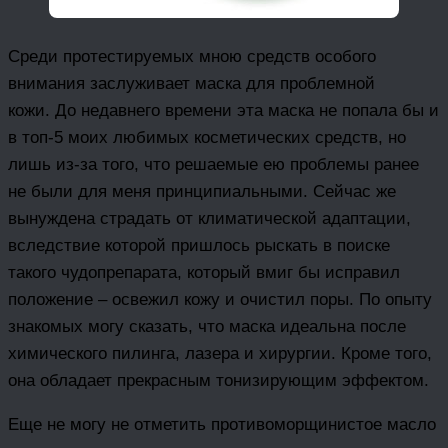
Среди протестируемых мною средств особого
внимания заслуживает маска для проблемной
кожи. До недавнего времени эта маска не попала бы и
в топ-5 моих любимых косметических средств, но
лишь из-за того, что решаемые ею проблемы ранее
не были для меня принципиальными. Сейчас же
вынуждена страдать от климатической адаптации,
вследствие которой пришлось рыскать в поиске
такого чудопрепарата, который вмиг бы исправил
положение – освежил кожу и очистил поры. По опыту
знакомых могу сказать, что маска идеальна после
химического пилинга, лазера и хирургии. Кроме того,
она обладает прекрасным тонизирующим эффектом.
Еще не могу не отметить противоморщинистое масло