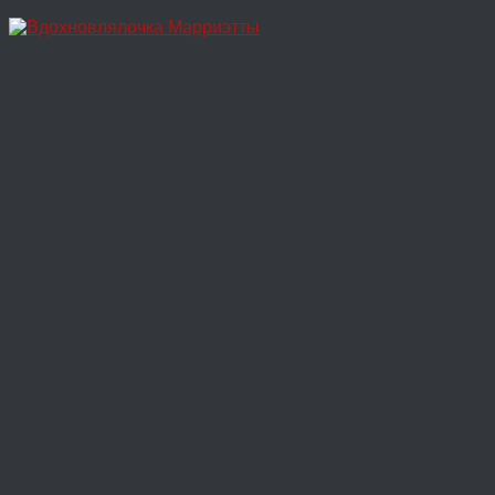
Перейти
к
содержимому