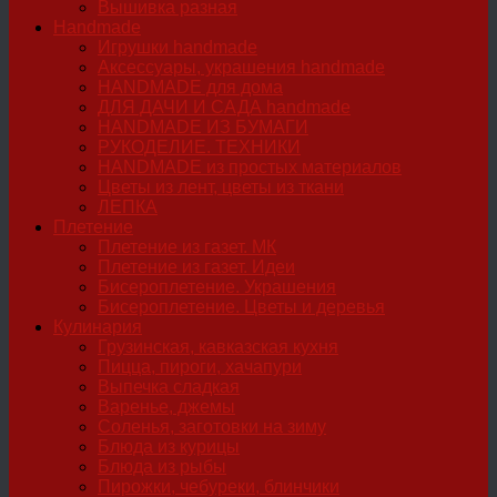
Вышивка разная
Handmade
Игрушки handmade
Аксессуары, украшения handmade
HANDMADE для дома
ДЛЯ ДАЧИ И САДА handmade
HANDMADE ИЗ БУМАГИ
РУКОДЕЛИЕ. ТЕХНИКИ
HANDMADE из простых материалов
Цветы из лент, цветы из ткани
ЛЕПКА
Плетение
Плетение из газет. МК
Плетение из газет. Идеи
Бисероплетение. Украшения
Бисероплетение. Цветы и деревья
Кулинария
Грузинская, кавказская кухня
Пицца, пироги, хачапури
Выпечка сладкая
Варенье, джемы
Соленья, заготовки на зиму
Блюда из курицы
Блюда из рыбы
Пирожки, чебуреки, блинчики