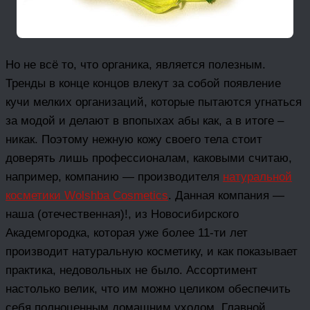
Но не всё то, что органика, является полезным.
Тренды в конце концов влекут за собой появление
кучи мелких организаций, которые пытаются угнаться
за модой и делают в впопыхах абы как, а в итоге –
никак. Поэтому нежную кожу своего тела стоит
доверять лишь профессионалам, каковыми считаю,
например, компанию — производителя
натуральной
косметики Wolshba Cosmetics
. Данная компания —
наша (отечественная)!, из Новосибирского
Академгородка, которая уже более 11-ти лет
производит натуральную косметику, и как показывает
практика, недовольных не было. Ассортимент
настолько велик, что им можно целиком обеспечить
себя полноценным домашним уходом. Главной