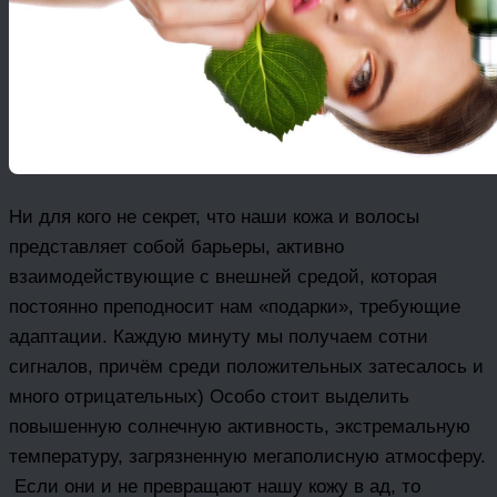
Ни для кого не секрет, что наши кожа и волосы
представляет собой барьеры, активно
взаимодействующие с внешней средой, которая
постоянно преподносит нам «подарки», требующие
адаптации. Каждую минуту мы получаем сотни
сигналов, причём среди положительных затесалось и
много отрицательных) Особо стоит выделить
повышенную солнечную активность, экстремальную
температуру, загрязненную мегаполисную атмосферу.
Если они и не превращают нашу кожу в ад, то