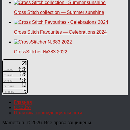
Cross Stitch collection — Summer sunshine
Cross Stitch Favourites — Celebrations 2024
CrossStitcher №383 2022
Главная
О сайте
Политика конфиденциальности
Marrietta.ru © 2026. Все права защищены.