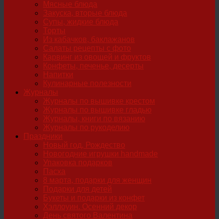
Мясные блюда
Закуска, вторые блюда
Супы, жидкие блюда
Торты
Из кабачков, баклажанов
Салаты рецепты с фото
Карвинг из овощей и фруктов
Конфеты, печенье, десерты
Напитки
Кулинарные полезности
Журналы
Журналы по вышивке крестом
Журналы по вышивке гладью
Журналы, книги по вязанию
Журналы по рукоделию
Праздники
Новый год, Рождество
Новогодние игрушки handmade
Упаковка подарков
Пасха
8 марта, подарки для женщин
Подарки для детей
Букеты и подарки из конфет
Хэллоуин. Осенний декор
День святого Валентина