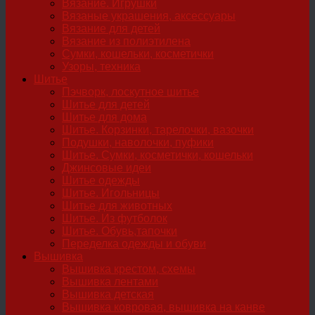
Вязание. Игрушки
Вязаные украшения, аксессуары
Вязание для детей
Вязание из полиэтилена
Сумки, кошельки, косметички
Узоры, техника
Шитье
Пэчворк, лоскутное шитье
Шитье для детей
Шитье для дома
Шитье. Корзинки, тарелочки, вазочки
Подушки, наволочки, пуфики
Шитье. Сумки, косметички, кошельки
Джинсовые идеи
Шитье одежды
Шитье. Игольницы
Шитье для животных
Шитье. Из футболок
Шитье. Обувь,тапочки
Переделка одежды и обуви
Вышивка
Вышивка крестом, схемы
Вышивка лентами
Вышивка детская
Вышивка ковровая, вышивка на канве