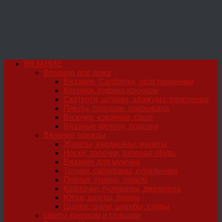
ВЯЗАНИЕ
Вязание для дома
Вязание. Салфетки, подстаканники
Коврики, пуфики крючком
Скатерти, шторки, абажуры, полотенца
Пледы, подушки, покрывала
Вазочки, корзинки, саше
Вязаные мелочи, поделки
Вязание одежды
Жакеты, кардиганы, жилеты
Носки, тапочки, вязаная обувь
Вязание для мужчин
Топики, сарафаны, купальники
Платья, туники, пальто
Кофточки, пуловеры, джемпера
Юбки, шорты, брюки
Шапки, шали, шарфы, снуды
Цветы крючком и спицами