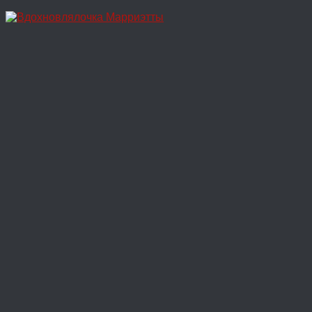
Перейти
к
содержимому