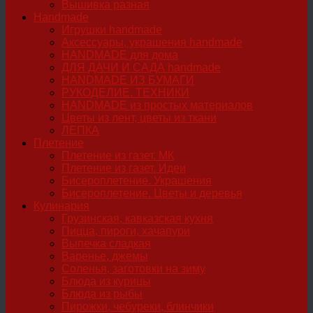
Вышивка разная
Handmade
Игрушки handmade
Аксессуары, украшения handmade
HANDMADE для дома
ДЛЯ ДАЧИ И САДА handmade
HANDMADE ИЗ БУМАГИ
РУКОДЕЛИЕ. ТЕХНИКИ
HANDMADE из простых материалов
Цветы из лент, цветы из ткани
ЛЕПКА
Плетение
Плетение из газет. МК
Плетение из газет. Идеи
Бисероплетение. Украшения
Бисероплетение. Цветы и деревья
Кулинария
Грузинская, кавказская кухня
Пицца, пироги, хачапури
Выпечка сладкая
Варенье, джемы
Соленья, заготовки на зиму
Блюда из курицы
Блюда из рыбы
Пирожки, чебуреки, блинчики