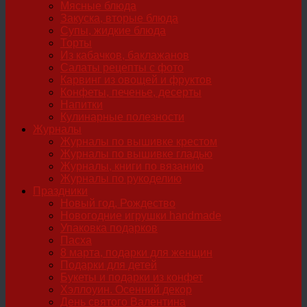
Мясные блюда
Закуска, вторые блюда
Супы, жидкие блюда
Торты
Из кабачков, баклажанов
Салаты рецепты с фото
Карвинг из овощей и фруктов
Конфеты, печенье, десерты
Напитки
Кулинарные полезности
Журналы
Журналы по вышивке крестом
Журналы по вышивке гладью
Журналы, книги по вязанию
Журналы по рукоделию
Праздники
Новый год, Рождество
Новогодние игрушки handmade
Упаковка подарков
Пасха
8 марта, подарки для женщин
Подарки для детей
Букеты и подарки из конфет
Хэллоуин. Осенний декор
День святого Валентина