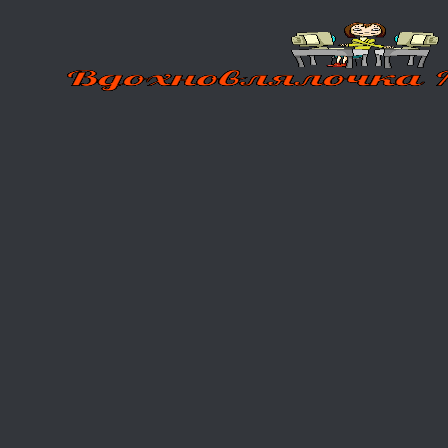
Перейти
к
содержимому