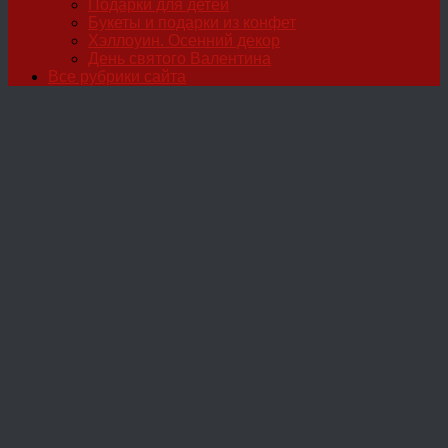
Подарки для детей
Букеты и подарки из конфет
Хэллоуин. Осенний декор
День святого Валентина
Все рубрики сайта