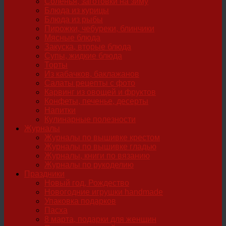
Соленья, заготовки на зиму
Блюда из курицы
Блюда из рыбы
Пирожки, чебуреки, блинчики
Мясные блюда
Закуска, вторые блюда
Супы, жидкие блюда
Торты
Из кабачков, баклажанов
Салаты рецепты с фото
Карвинг из овощей и фруктов
Конфеты, печенье, десерты
Напитки
Кулинарные полезности
Журналы
Журналы по вышивке крестом
Журналы по вышивке гладью
Журналы, книги по вязанию
Журналы по рукоделию
Праздники
Новый год, Рождество
Новогодние игрушки handmade
Упаковка подарков
Пасха
8 марта, подарки для женщин