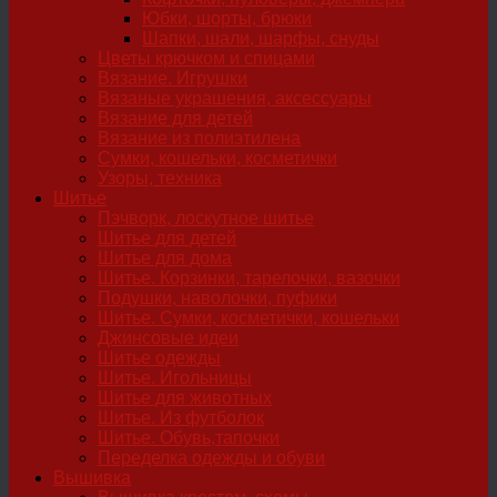
Юбки, шорты, брюки
Шапки, шали, шарфы, снуды
Цветы крючком и спицами
Вязание. Игрушки
Вязаные украшения, аксессуары
Вязание для детей
Вязание из полиэтилена
Сумки, кошельки, косметички
Узоры, техника
Шитье
Пэчворк, лоскутное шитье
Шитье для детей
Шитье для дома
Шитье. Корзинки, тарелочки, вазочки
Подушки, наволочки, пуфики
Шитье. Сумки, косметички, кошельки
Джинсовые идеи
Шитье одежды
Шитье. Игольницы
Шитье для животных
Шитье. Из футболок
Шитье. Обувь,тапочки
Переделка одежды и обуви
Вышивка