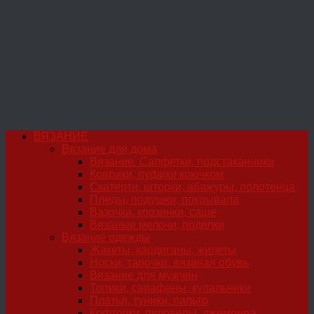
ВЯЗАНИЕ
Вязание для дома
Вязание. Салфетки, подстаканники
Коврики, пуфики крючком
Скатерти, шторки, абажуры, полотенца
Пледы, подушки, покрывала
Вазочки, корзинки, саше
Вязаные мелочи, поделки
Вязание одежды
Жакеты, кардиганы, жилеты
Носки, тапочки, вязаная обувь
Вязание для мужчин
Топики, сарафаны, купальники
Платья, туники, пальто
Кофточки, пуловеры, джемпера