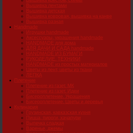
Вышивка крестом, схемы
Вышивка лентами
Вышивка детская
Вышивка ковровая, вышивка на канве
Вышивка разная
Handmade
Игрушки handmade
Аксессуары, украшения handmade
HANDMADE для дома
ДЛЯ ДАЧИ И САДА handmade
HANDMADE ИЗ БУМАГИ
РУКОДЕЛИЕ. ТЕХНИКИ
HANDMADE из простых материалов
Цветы из лент, цветы из ткани
ЛЕПКА
Плетение
Плетение из газет. МК
Плетение из газет. Идеи
Бисероплетение. Украшения
Бисероплетение. Цветы и деревья
Кулинария
Грузинская, кавказская кухня
Пицца, пироги, хачапури
Выпечка сладкая
Варенье, джемы