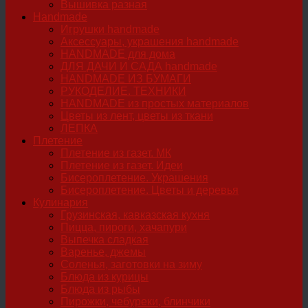
Вышивка разная
Handmade
Игрушки handmade
Аксессуары, украшения handmade
HANDMADE для дома
ДЛЯ ДАЧИ И САДА handmade
HANDMADE ИЗ БУМАГИ
РУКОДЕЛИЕ. ТЕХНИКИ
HANDMADE из простых материалов
Цветы из лент, цветы из ткани
ЛЕПКА
Плетение
Плетение из газет. МК
Плетение из газет. Идеи
Бисероплетение. Украшения
Бисероплетение. Цветы и деревья
Кулинария
Грузинская, кавказская кухня
Пицца, пироги, хачапури
Выпечка сладкая
Варенье, джемы
Соленья, заготовки на зиму
Блюда из курицы
Блюда из рыбы
Пирожки, чебуреки, блинчики