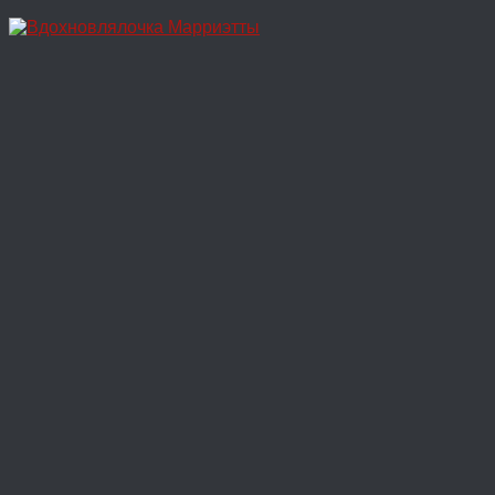
Перейти
к
содержимому