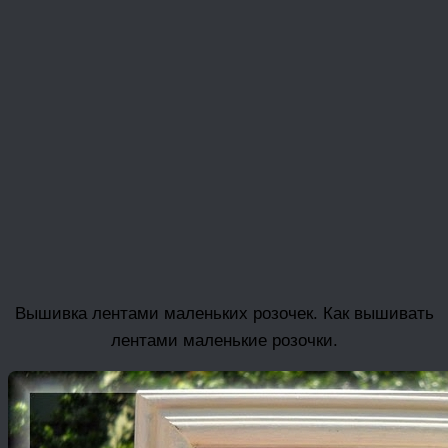
Вышивка лентами маленьких розочек. Как вышивать
лентами маленькие розочки.