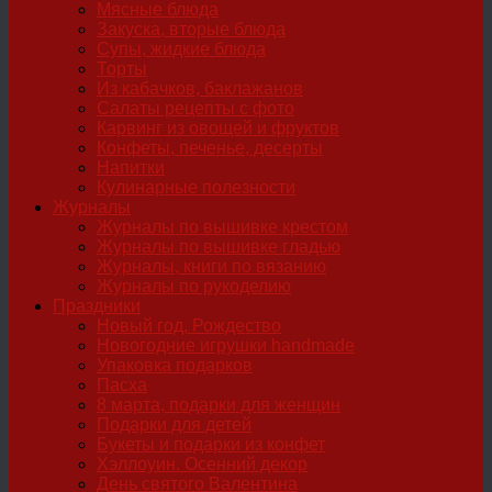
Мясные блюда
Закуска, вторые блюда
Супы, жидкие блюда
Торты
Из кабачков, баклажанов
Салаты рецепты с фото
Карвинг из овощей и фруктов
Конфеты, печенье, десерты
Напитки
Кулинарные полезности
Журналы
Журналы по вышивке крестом
Журналы по вышивке гладью
Журналы, книги по вязанию
Журналы по рукоделию
Праздники
Новый год, Рождество
Новогодние игрушки handmade
Упаковка подарков
Пасха
8 марта, подарки для женщин
Подарки для детей
Букеты и подарки из конфет
Хэллоуин. Осенний декор
День святого Валентина