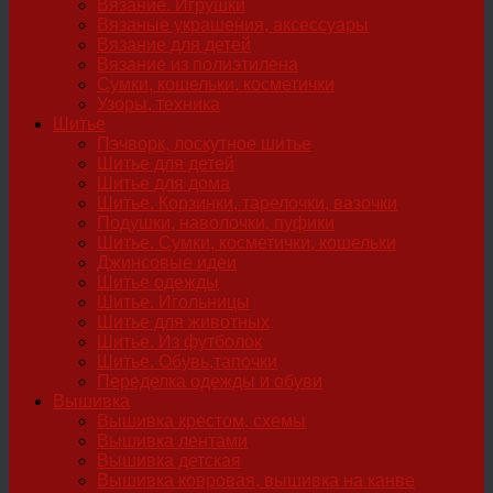
Вязание. Игрушки
Вязаные украшения, аксессуары
Вязание для детей
Вязание из полиэтилена
Сумки, кошельки, косметички
Узоры, техника
Шитье
Пэчворк, лоскутное шитье
Шитье для детей
Шитье для дома
Шитье. Корзинки, тарелочки, вазочки
Подушки, наволочки, пуфики
Шитье. Сумки, косметички, кошельки
Джинсовые идеи
Шитье одежды
Шитье. Игольницы
Шитье для животных
Шитье. Из футболок
Шитье. Обувь,тапочки
Переделка одежды и обуви
Вышивка
Вышивка крестом, схемы
Вышивка лентами
Вышивка детская
Вышивка ковровая, вышивка на канве