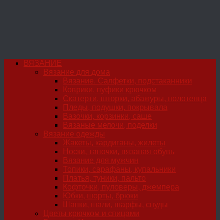
ВЯЗАНИЕ
Вязание для дома
Вязание. Салфетки, подстаканники
Коврики, пуфики крючком
Скатерти, шторки, абажуры, полотенца
Пледы, подушки, покрывала
Вазочки, корзинки, саше
Вязаные мелочи, поделки
Вязание одежды
Жакеты, кардиганы, жилеты
Носки, тапочки, вязаная обувь
Вязание для мужчин
Топики, сарафаны, купальники
Платья, туники, пальто
Кофточки, пуловеры, джемпера
Юбки, шорты, брюки
Шапки, шали, шарфы, снуды
Цветы крючком и спицами