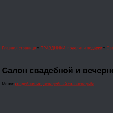
Главная страница
»
ПРАЗДНИКИ, поделки и подарки
»
Св
Салон свадебной и вечер
Метки:
свадебная мода
свадебный салон
свадьба