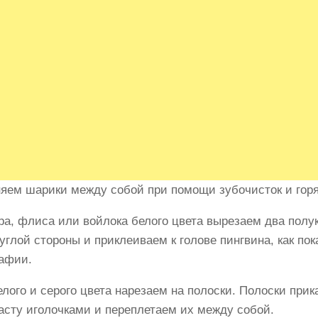
яем шарики между собой при помощи зубочисток и горя
ра, флиса или войлока белого цвета вырезаем два полу
углой стороны и приклеиваем к голове пингвина, как пок
афии.
елого и серого цвета нарезаем на полоски. Полоски при
асту иголочками и переплетаем их между собой.