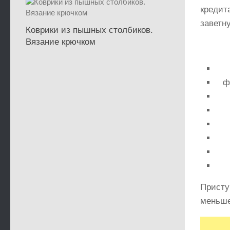
кредит
заветн
Коврики из пышных столбиков.
Вязание крючком
ф
Присту
меньше