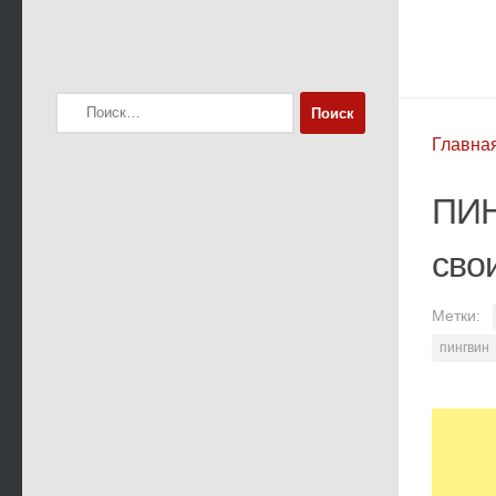
Найти:
Главна
ПИН
сво
Метки:
пингвин