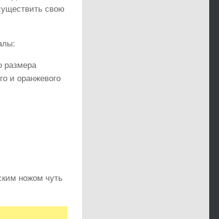
существить свою
алы:
о размера
го и оранжевого
ским ножом чуть