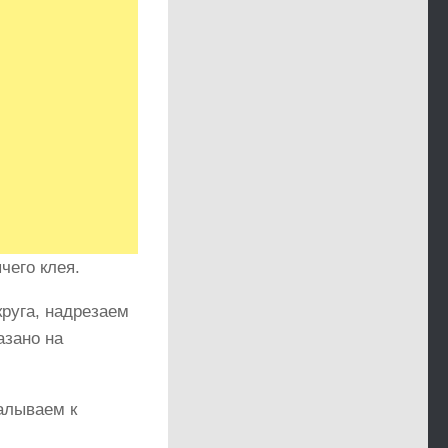
чего клея.
круга, надрезаем
азано на
калываем к