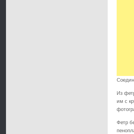
Соедин
Из фет
им с кр
фотогр
Фетр б
пенопл