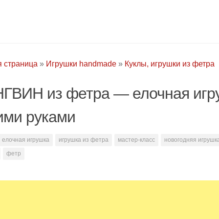
я страница
»
Игрушки handmade
»
Куклы, игрушки из фетра
ГВИН из фетра — елочная игр
ими руками
елочная игрушка
игрушка из фетра
мастер-класс
новогодняя игрушк
фетр