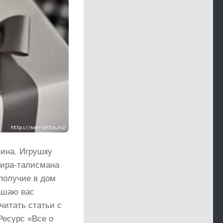
вина. Игрушку
нира-талисмана
получие в дом
лашаю вас
очитать статьи с
Ресурс «Все о