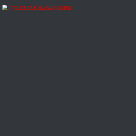
Перейти
к
содержимому