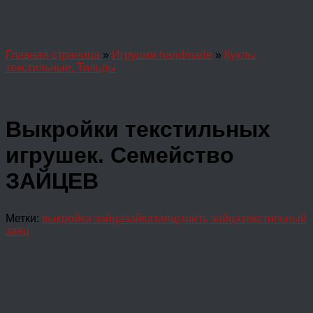
Главная страница
»
Игрушки handmade
»
Куклы
текстильные, Тильды
Выкройки текстильных
игрушек. Семейство
ЗАЙЦЕВ
Метки:
выкройка зайца
зайка
заяц
сшить зайца
текстильный
заяц