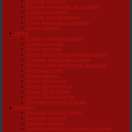
Вязание. Игрушки
Вязаные украшения, аксессуары
Вязание для детей
Вязание из полиэтилена
Сумки, кошельки, косметички
Узоры, техника
Шитье
Пэчворк, лоскутное шитье
Шитье для детей
Шитье для дома
Шитье. Корзинки, тарелочки, вазочки
Подушки, наволочки, пуфики
Шитье. Сумки, косметички, кошельки
Джинсовые идеи
Шитье одежды
Шитье. Игольницы
Шитье для животных
Шитье. Из футболок
Шитье. Обувь,тапочки
Переделка одежды и обуви
Вышивка
Вышивка крестом, схемы
Вышивка лентами
Вышивка детская
Вышивка ковровая, вышивка на канве