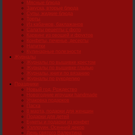
Мясные блюда
Закуска, вторые блюда
Супы, жидкие блюда
Торты
Из кабачков, баклажанов
Салаты рецепты с фото
Карвинг из овощей и фруктов
Конфеты, печенье, десерты
Напитки
Кулинарные полезности
Журналы
Журналы по вышивке крестом
Журналы по вышивке гладью
Журналы, книги по вязанию
Журналы по рукоделию
Праздники
Новый год, Рождество
Новогодние игрушки handmade
Упаковка подарков
Пасха
8 марта, подарки для женщин
Подарки для детей
Букеты и подарки из конфет
Хэллоуин. Осенний декор
День святого Валентина