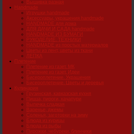
Вышивка разная
Handmade
Игрушки handmade
Аксессуары, украшения handmade
HANDMADE для дома
ДЛЯ ДАЧИ И САДА handmade
HANDMADE ИЗ БУМАГИ
РУКОДЕЛИЕ. ТЕХНИКИ
HANDMADE из простых материалов
Цветы из лент, цветы из ткани
ЛЕПКА
Плетение
Плетение из газет. МК
Плетение из газет. Идеи
Бисероплетение. Украшения
Бисероплетение. Цветы и деревья
Кулинария
Грузинская, кавказская кухня
Пицца, пироги, хачапури
Выпечка сладкая
Варенье, джемы
Соленья, заготовки на зиму
Блюда из курицы
Блюда из рыбы
Пирожки, чебуреки, блинчики