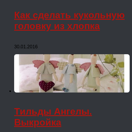
Как сделать кукольную
головку из хлопка
30.01.2016
Тильды Ангелы.
Выкройка