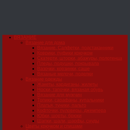
ВЯЗАНИЕ
Вязание для дома
Вязание. Салфетки, подстаканники
Коврики, пуфики крючком
Скатерти, шторки, абажуры, полотенца
Пледы, подушки, покрывала
Вазочки, корзинки, саше
Вязаные мелочи, поделки
Вязание одежды
Жакеты, кардиганы, жилеты
Носки, тапочки, вязаная обувь
Вязание для мужчин
Топики, сарафаны, купальники
Платья, туники, пальто
Кофточки, пуловеры, джемпера
Юбки, шорты, брюки
Шапки, шали, шарфы, снуды
Цветы крючком и спицами