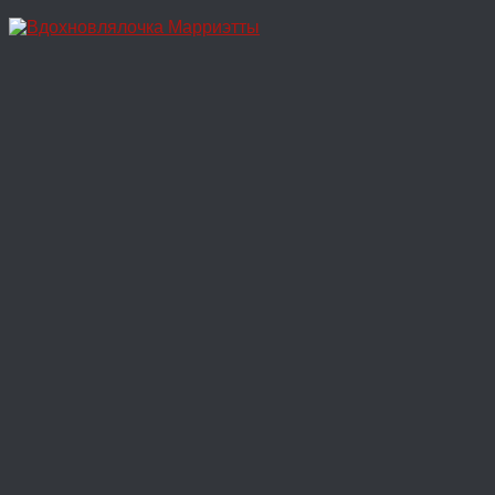
Перейти
к
содержимому