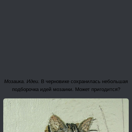
Мозаика. Идеи
. В черновике сохранилась небольшая
подборочка идей мозаики. Может пригодится?