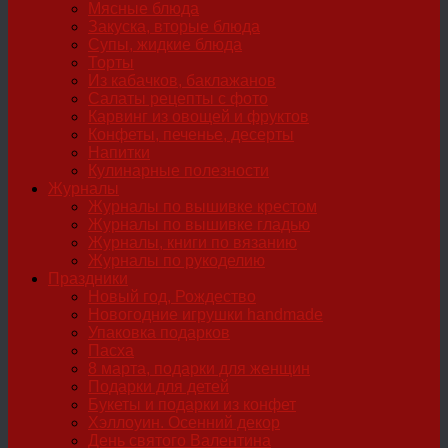
Мясные блюда
Закуска, вторые блюда
Супы, жидкие блюда
Торты
Из кабачков, баклажанов
Салаты рецепты с фото
Карвинг из овощей и фруктов
Конфеты, печенье, десерты
Напитки
Кулинарные полезности
Журналы
Журналы по вышивке крестом
Журналы по вышивке гладью
Журналы, книги по вязанию
Журналы по рукоделию
Праздники
Новый год, Рождество
Новогодние игрушки handmade
Упаковка подарков
Пасха
8 марта, подарки для женщин
Подарки для детей
Букеты и подарки из конфет
Хэллоуин. Осенний декор
День святого Валентина