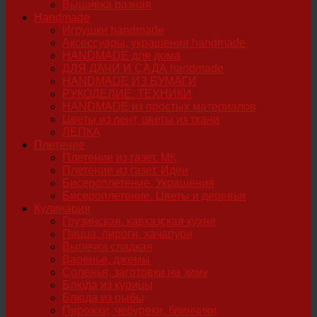
Вышивка разная
Handmade
Игрушки handmade
Аксессуары, украшения handmade
HANDMADE для дома
ДЛЯ ДАЧИ И САДА handmade
HANDMADE ИЗ БУМАГИ
РУКОДЕЛИЕ. ТЕХНИКИ
HANDMADE из простых материалов
Цветы из лент, цветы из ткани
ЛЕПКА
Плетение
Плетение из газет. МК
Плетение из газет. Идеи
Бисероплетение. Украшения
Бисероплетение. Цветы и деревья
Кулинария
Грузинская, кавказская кухня
Пицца, пироги, хачапури
Выпечка сладкая
Варенье, джемы
Соленья, заготовки на зиму
Блюда из курицы
Блюда из рыбы
Пирожки, чебуреки, блинчики