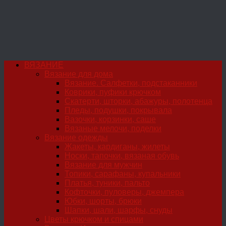
ВЯЗАНИЕ
Вязание для дома
Вязание. Салфетки, подстаканники
Коврики, пуфики крючком
Скатерти, шторки, абажуры, полотенца
Пледы, подушки, покрывала
Вазочки, корзинки, саше
Вязаные мелочи, поделки
Вязание одежды
Жакеты, кардиганы, жилеты
Носки, тапочки, вязаная обувь
Вязание для мужчин
Топики, сарафаны, купальники
Платья, туники, пальто
Кофточки, пуловеры, джемпера
Юбки, шорты, брюки
Шапки, шали, шарфы, снуды
Цветы крючком и спицами