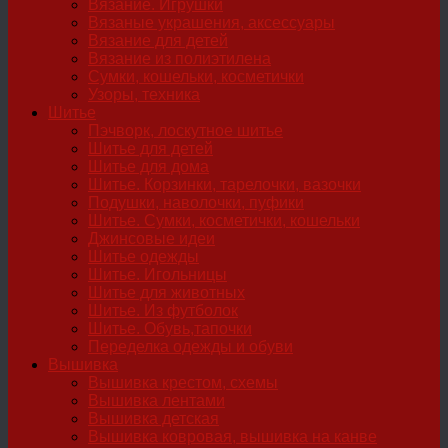
Вязание. Игрушки
Вязаные украшения, аксессуары
Вязание для детей
Вязание из полиэтилена
Сумки, кошельки, косметички
Узоры, техника
Шитье
Пэчворк, лоскутное шитье
Шитье для детей
Шитье для дома
Шитье. Корзинки, тарелочки, вазочки
Подушки, наволочки, пуфики
Шитье. Сумки, косметички, кошельки
Джинсовые идеи
Шитье одежды
Шитье. Игольницы
Шитье для животных
Шитье. Из футболок
Шитье. Обувь,тапочки
Переделка одежды и обуви
Вышивка
Вышивка крестом, схемы
Вышивка лентами
Вышивка детская
Вышивка ковровая, вышивка на канве