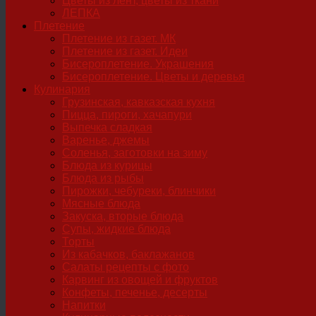
Цветы из лент, цветы из ткани
ЛЕПКА
Плетение
Плетение из газет. МК
Плетение из газет. Идеи
Бисероплетение. Украшения
Бисероплетение. Цветы и деревья
Кулинария
Грузинская, кавказская кухня
Пицца, пироги, хачапури
Выпечка сладкая
Варенье, джемы
Соленья, заготовки на зиму
Блюда из курицы
Блюда из рыбы
Пирожки, чебуреки, блинчики
Мясные блюда
Закуска, вторые блюда
Супы, жидкие блюда
Торты
Из кабачков, баклажанов
Салаты рецепты с фото
Карвинг из овощей и фруктов
Конфеты, печенье, десерты
Напитки