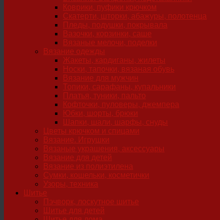
Коврики, пуфики крючком
Скатерти, шторки, абажуры, полотенца
Пледы, подушки, покрывала
Вазочки, корзинки, саше
Вязаные мелочи, поделки
Вязание одежды
Жакеты, кардиганы, жилеты
Носки, тапочки, вязаная обувь
Вязание для мужчин
Топики, сарафаны, купальники
Платья, туники, пальто
Кофточки, пуловеры, джемпера
Юбки, шорты, брюки
Шапки, шали, шарфы, снуды
Цветы крючком и спицами
Вязание. Игрушки
Вязаные украшения, аксессуары
Вязание для детей
Вязание из полиэтилена
Сумки, кошельки, косметички
Узоры, техника
Шитье
Пэчворк, лоскутное шитье
Шитье для детей
Шитье для дома