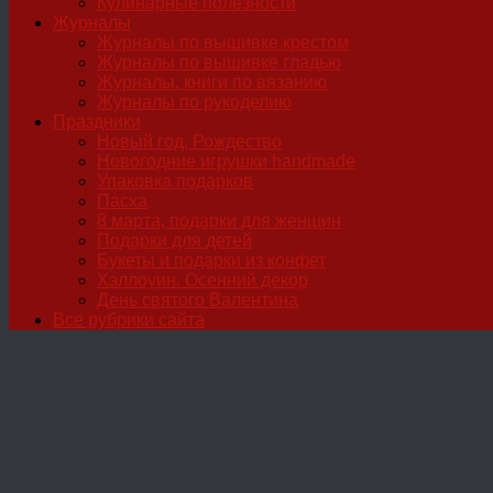
Кулинарные полезности
Журналы
Журналы по вышивке крестом
Журналы по вышивке гладью
Журналы, книги по вязанию
Журналы по рукоделию
Праздники
Новый год, Рождество
Новогодние игрушки handmade
Упаковка подарков
Пасха
8 марта, подарки для женщин
Подарки для детей
Букеты и подарки из конфет
Хэллоуин. Осенний декор
День святого Валентина
Все рубрики сайта