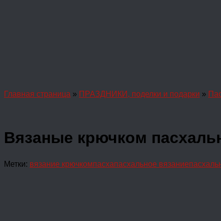
Главная страница
»
ПРАЗДНИКИ, поделки и подарки
»
Па
Вязаные крючком пасхаль
Метки:
вязание крючком
пасха
пасхальное вязание
пасхаль