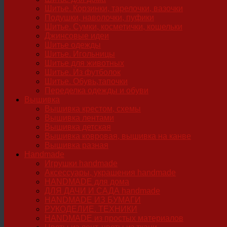
Шитье. Корзинки, тарелочки, вазочки
Подушки, наволочки, пуфики
Шитье. Сумки, косметички, кошельки
Джинсовые идеи
Шитье одежды
Шитье. Игольницы
Шитье для животных
Шитье. Из футболок
Шитье. Обувь,тапочки
Переделка одежды и обуви
Вышивка
Вышивка крестом, схемы
Вышивка лентами
Вышивка детская
Вышивка ковровая, вышивка на канве
Вышивка разная
Handmade
Игрушки handmade
Аксессуары, украшения handmade
HANDMADE для дома
ДЛЯ ДАЧИ И САДА handmade
HANDMADE ИЗ БУМАГИ
РУКОДЕЛИЕ. ТЕХНИКИ
HANDMADE из простых материалов