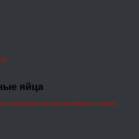
сха
ные яйца
ные яйца
пасхальные яйца крючком
схемы вязания