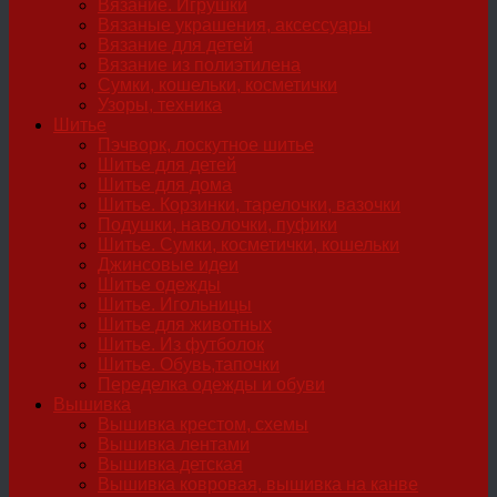
Вязание. Игрушки
Вязаные украшения, аксессуары
Вязание для детей
Вязание из полиэтилена
Сумки, кошельки, косметички
Узоры, техника
Шитье
Пэчворк, лоскутное шитье
Шитье для детей
Шитье для дома
Шитье. Корзинки, тарелочки, вазочки
Подушки, наволочки, пуфики
Шитье. Сумки, косметички, кошельки
Джинсовые идеи
Шитье одежды
Шитье. Игольницы
Шитье для животных
Шитье. Из футболок
Шитье. Обувь,тапочки
Переделка одежды и обуви
Вышивка
Вышивка крестом, схемы
Вышивка лентами
Вышивка детская
Вышивка ковровая, вышивка на канве