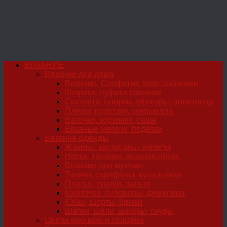
ВЯЗАНИЕ
Вязание для дома
Вязание. Салфетки, подстаканники
Коврики, пуфики крючком
Скатерти, шторки, абажуры, полотенца
Пледы, подушки, покрывала
Вазочки, корзинки, саше
Вязаные мелочи, поделки
Вязание одежды
Жакеты, кардиганы, жилеты
Носки, тапочки, вязаная обувь
Вязание для мужчин
Топики, сарафаны, купальники
Платья, туники, пальто
Кофточки, пуловеры, джемпера
Юбки, шорты, брюки
Шапки, шали, шарфы, снуды
Цветы крючком и спицами