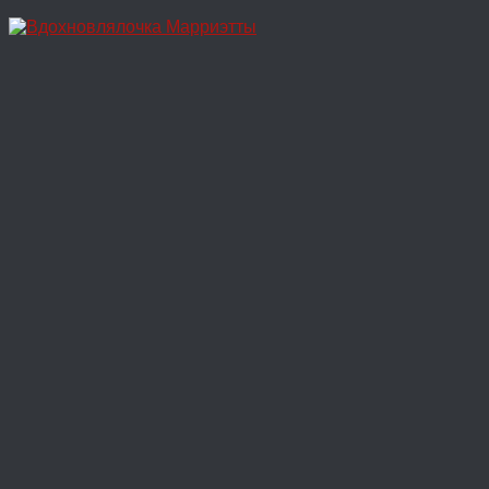
Перейти
к
содержимому