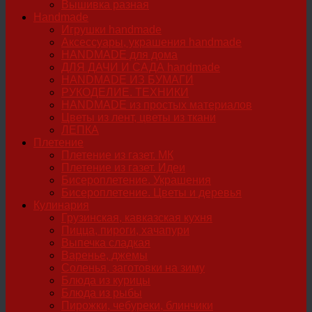
Вышивка разная
Handmade
Игрушки handmade
Аксессуары, украшения handmade
HANDMADE для дома
ДЛЯ ДАЧИ И САДА handmade
HANDMADE ИЗ БУМАГИ
РУКОДЕЛИЕ. ТЕХНИКИ
HANDMADE из простых материалов
Цветы из лент, цветы из ткани
ЛЕПКА
Плетение
Плетение из газет. МК
Плетение из газет. Идеи
Бисероплетение. Украшения
Бисероплетение. Цветы и деревья
Кулинария
Грузинская, кавказская кухня
Пицца, пироги, хачапури
Выпечка сладкая
Варенье, джемы
Соленья, заготовки на зиму
Блюда из курицы
Блюда из рыбы
Пирожки, чебуреки, блинчики