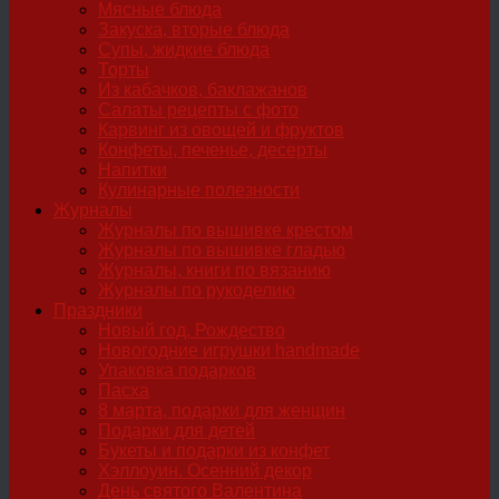
Мясные блюда
Закуска, вторые блюда
Супы, жидкие блюда
Торты
Из кабачков, баклажанов
Салаты рецепты с фото
Карвинг из овощей и фруктов
Конфеты, печенье, десерты
Напитки
Кулинарные полезности
Журналы
Журналы по вышивке крестом
Журналы по вышивке гладью
Журналы, книги по вязанию
Журналы по рукоделию
Праздники
Новый год, Рождество
Новогодние игрушки handmade
Упаковка подарков
Пасха
8 марта, подарки для женщин
Подарки для детей
Букеты и подарки из конфет
Хэллоуин. Осенний декор
День святого Валентина