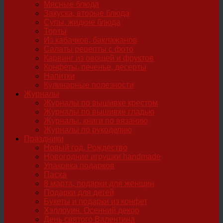
Мясные блюда
Закуска, вторые блюда
Супы, жидкие блюда
Торты
Из кабачков, баклажанов
Салаты рецепты с фото
Карвинг из овощей и фруктов
Конфеты, печенье, десерты
Напитки
Кулинарные полезности
Журналы
Журналы по вышивке крестом
Журналы по вышивке гладью
Журналы, книги по вязанию
Журналы по рукоделию
Праздники
Новый год, Рождество
Новогодние игрушки handmade
Упаковка подарков
Пасха
8 марта, подарки для женщин
Подарки для детей
Букеты и подарки из конфет
Хэллоуин. Осенний декор
День святого Валентина