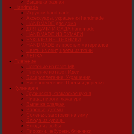
Вышивка разная
Handmade
Игрушки handmade
Аксессуары, украшения handmade
HANDMADE для дома
ДЛЯ ДАЧИ И САДА handmade
HANDMADE ИЗ БУМАГИ
РУКОДЕЛИЕ. ТЕХНИКИ
HANDMADE из простых материалов
Цветы из лент, цветы из ткани
ЛЕПКА
Плетение
Плетение из газет. МК
Плетение из газет. Идеи
Бисероплетение. Украшения
Бисероплетение. Цветы и деревья
Кулинария
Грузинская, кавказская кухня
Пицца, пироги, хачапури
Выпечка сладкая
Варенье, джемы
Соленья, заготовки на зиму
Блюда из курицы
Блюда из рыбы
Пирожки, чебуреки, блинчики