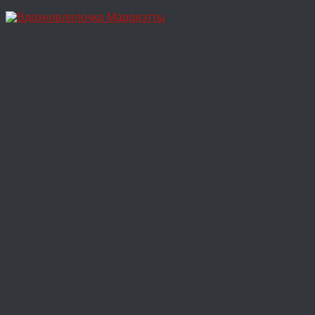
Перейти
к
содержимому