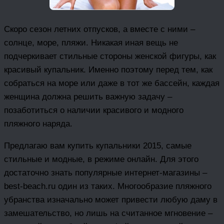
Скоро сезон летних отпусков, а вместе с ними –
солнце, море, пляжи. Никакая иная вещь не
подчеркивает стильные стороны женской фигуры, как
красивый купальник. Именно поэтому перед тем, как
собраться на море или даже в тот же бассейн, каждая
женщина должна решить важную задачу –
позаботиться о наличии красивого и модного
пляжного наряда.
Предлагаю вам купить купальники 2015, самые
стильные и модные, в режиме онлайн. Для этого
достаточно знать популярные интернет-магазины –
best-beach.ru один из таких. Многообразие пляжного
убранства изначально может привести любую даму в
замешательство, но лишь на считанное мгновение –