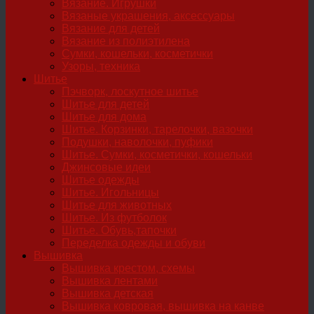
Вязание. Игрушки
Вязаные украшения, аксессуары
Вязание для детей
Вязание из полиэтилена
Сумки, кошельки, косметички
Узоры, техника
Шитье
Пэчворк, лоскутное шитье
Шитье для детей
Шитье для дома
Шитье. Корзинки, тарелочки, вазочки
Подушки, наволочки, пуфики
Шитье. Сумки, косметички, кошельки
Джинсовые идеи
Шитье одежды
Шитье. Игольницы
Шитье для животных
Шитье. Из футболок
Шитье. Обувь,тапочки
Переделка одежды и обуви
Вышивка
Вышивка крестом, схемы
Вышивка лентами
Вышивка детская
Вышивка ковровая, вышивка на канве