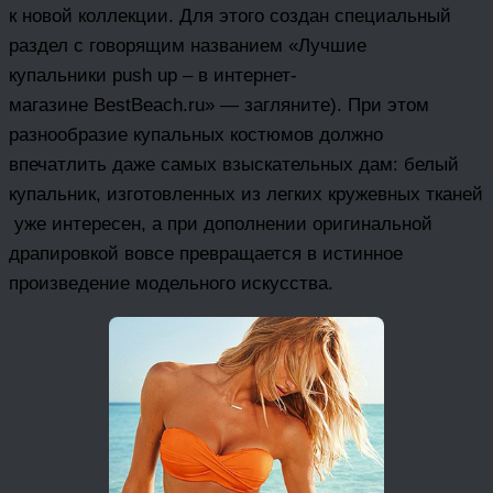
к новой коллекции. Для этого создан специальный
раздел с говорящим названием «Лучшие
купальники push up – в интернет-
магазине BestBeach.ru» — загляните). При этом
разнообразие купальных костюмов должно
впечатлить даже самых взыскательных дам: белый
купальник, изготовленных из легких кружевных тканей
уже интересен, а при дополнении оригинальной
драпировкой вовсе превращается в истинное
произведение модельного искусства.