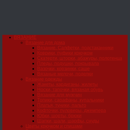
ВЯЗАНИЕ
Вязание для дома
Вязание. Салфетки, подстаканники
Коврики, пуфики крючком
Скатерти, шторки, абажуры, полотенца
Пледы, подушки, покрывала
Вазочки, корзинки, саше
Вязаные мелочи, поделки
Вязание одежды
Жакеты, кардиганы, жилеты
Носки, тапочки, вязаная обувь
Вязание для мужчин
Топики, сарафаны, купальники
Платья, туники, пальто
Кофточки, пуловеры, джемпера
Юбки, шорты, брюки
Шапки, шали, шарфы, снуды
Цветы крючком и спицами