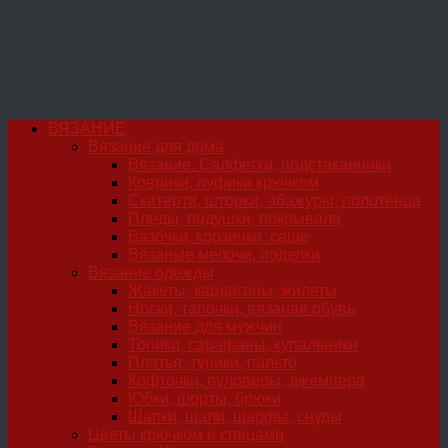
ВЯЗАНИЕ
Вязание для дома
Вязание. Салфетки, подстаканники
Коврики, пуфики крючком
Скатерти, шторки, абажуры, полотенца
Пледы, подушки, покрывала
Вазочки, корзинки, саше
Вязаные мелочи, поделки
Вязание одежды
Жакеты, кардиганы, жилеты
Носки, тапочки, вязаная обувь
Вязание для мужчин
Топики, сарафаны, купальники
Платья, туники, пальто
Кофточки, пуловеры, джемпера
Юбки, шорты, брюки
Шапки, шали, шарфы, снуды
Цветы крючком и спицами