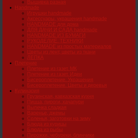
Вышивка разная
Handmade
Игрушки handmade
Аксессуары, украшения handmade
HANDMADE для дома
ДЛЯ ДАЧИ И САДА handmade
HANDMADE ИЗ БУМАГИ
РУКОДЕЛИЕ. ТЕХНИКИ
HANDMADE из простых материалов
Цветы из лент, цветы из ткани
ЛЕПКА
Плетение
Плетение из газет. МК
Плетение из газет. Идеи
Бисероплетение. Украшения
Бисероплетение. Цветы и деревья
Кулинария
Грузинская, кавказская кухня
Пицца, пироги, хачапури
Выпечка сладкая
Варенье, джемы
Соленья, заготовки на зиму
Блюда из курицы
Блюда из рыбы
Пирожки, чебуреки, блинчики