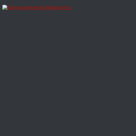
Перейти
к
содержимому