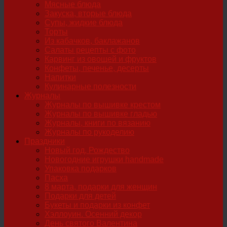
Мясные блюда
Закуска, вторые блюда
Супы, жидкие блюда
Торты
Из кабачков, баклажанов
Салаты рецепты с фото
Карвинг из овощей и фруктов
Конфеты, печенье, десерты
Напитки
Кулинарные полезности
Журналы
Журналы по вышивке крестом
Журналы по вышивке гладью
Журналы, книги по вязанию
Журналы по рукоделию
Праздники
Новый год, Рождество
Новогодние игрушки handmade
Упаковка подарков
Пасха
8 марта, подарки для женщин
Подарки для детей
Букеты и подарки из конфет
Хэллоуин. Осенний декор
День святого Валентина