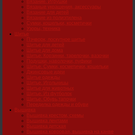
Вязание. Игрушки
Вязаные украшения, аксессуары
Вязание для детей
Вязание из полиэтилена
Сумки, кошельки, косметички
Узоры, техника
Шитье
Пэчворк, лоскутное шитье
Шитье для детей
Шитье для дома
Шитье. Корзинки, тарелочки, вазочки
Подушки, наволочки, пуфики
Шитье. Сумки, косметички, кошельки
Джинсовые идеи
Шитье одежды
Шитье. Игольницы
Шитье для животных
Шитье. Из футболок
Шитье. Обувь,тапочки
Переделка одежды и обуви
Вышивка
Вышивка крестом, схемы
Вышивка лентами
Вышивка детская
Вышивка ковровая, вышивка на канве