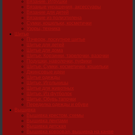
Вязание. Игрушки
Вязаные украшения, аксессуары
Вязание для детей
Вязание из полиэтилена
Сумки, кошельки, косметички
Узоры, техника
Шитье
Пэчворк, лоскутное шитье
Шитье для детей
Шитье для дома
Шитье. Корзинки, тарелочки, вазочки
Подушки, наволочки, пуфики
Шитье. Сумки, косметички, кошельки
Джинсовые идеи
Шитье одежды
Шитье. Игольницы
Шитье для животных
Шитье. Из футболок
Шитье. Обувь,тапочки
Переделка одежды и обуви
Вышивка
Вышивка крестом, схемы
Вышивка лентами
Вышивка детская
Вышивка ковровая, вышивка на канве