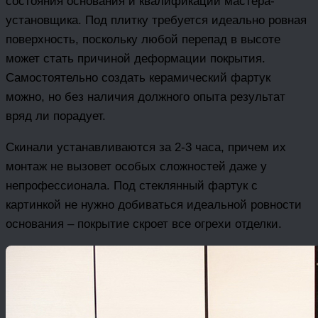
состояния основания и квалификации мастера-
установщика. Под плитку требуется идеально ровная
поверхность, поскольку любой перепад в высоте
может стать причиной деформации покрытия.
Самостоятельно создать керамический фартук
можно, но без наличия должного опыта результат
вряд ли порадует.
Скинали устанавливаются за 2-3 часа, причем их
монтаж не вызовет особых сложностей даже у
непрофессионала. Под стеклянный фартук с
картинкой не нужно добиваться идеальной ровности
основания – покрытие скроет все огрехи отделки.