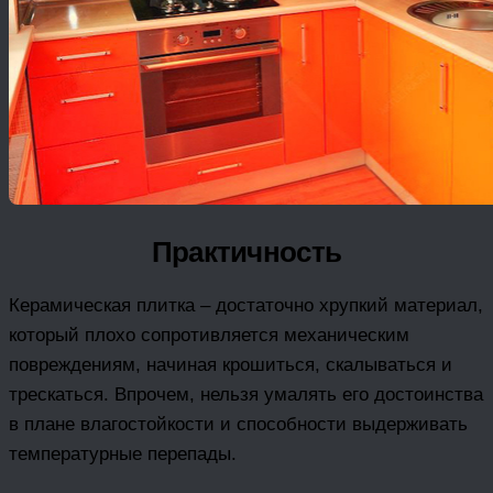
Практичность
Керамическая плитка – достаточно хрупкий материал,
который плохо сопротивляется механическим
повреждениям, начиная крошиться, скалываться и
трескаться. Впрочем, нельзя умалять его достоинства
в плане влагостойкости и способности выдерживать
температурные перепады.