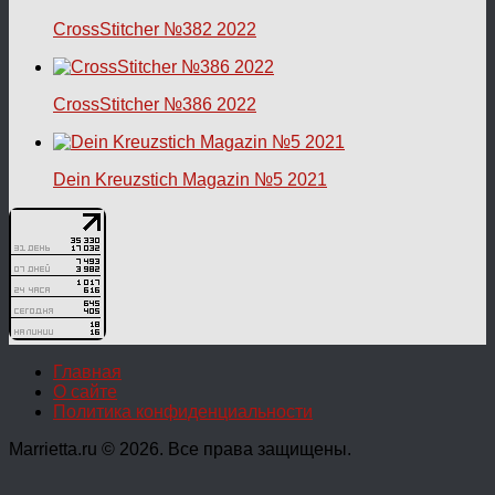
CrossStitcher №382 2022
CrossStitcher №386 2022
Dein Kreuzstich Magazin №5 2021
Главная
О сайте
Политика конфиденциальности
Marrietta.ru © 2026. Все права защищены.