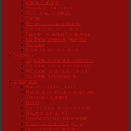
Мясные блюда
Закуска, вторые блюда
Супы, жидкие блюда
Торты
Из кабачков, баклажанов
Салаты рецепты с фото
Карвинг из овощей и фруктов
Конфеты, печенье, десерты
Напитки
Кулинарные полезности
Журналы
Журналы по вышивке крестом
Журналы по вышивке гладью
Журналы, книги по вязанию
Журналы по рукоделию
Праздники
Новый год, Рождество
Новогодние игрушки handmade
Упаковка подарков
Пасха
8 марта, подарки для женщин
Подарки для детей
Букеты и подарки из конфет
Хэллоуин. Осенний декор
День святого Валентина