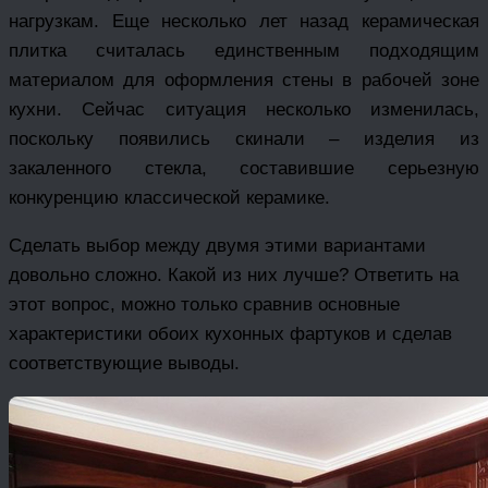
нагрузкам. Еще несколько лет назад керамическая
плитка считалась единственным подходящим
материалом для оформления стены в рабочей зоне
кухни. Сейчас ситуация несколько изменилась,
поскольку появились скинали – изделия из
закаленного стекла, составившие серьезную
конкуренцию классической керамике.
Сделать выбор между двумя этими вариантами
довольно сложно. Какой из них лучше? Ответить на
этот вопрос, можно только сравнив основные
характеристики обоих кухонных фартуков и сделав
соответствующие выводы.