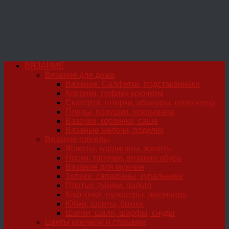
ВЯЗАНИЕ
Вязание для дома
Вязание. Салфетки, подстаканники
Коврики, пуфики крючком
Скатерти, шторки, абажуры, полотенца
Пледы, подушки, покрывала
Вазочки, корзинки, саше
Вязаные мелочи, поделки
Вязание одежды
Жакеты, кардиганы, жилеты
Носки, тапочки, вязаная обувь
Вязание для мужчин
Топики, сарафаны, купальники
Платья, туники, пальто
Кофточки, пуловеры, джемпера
Юбки, шорты, брюки
Шапки, шали, шарфы, снуды
Цветы крючком и спицами