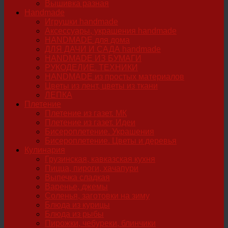
Вышивка разная
Handmade
Игрушки handmade
Аксессуары, украшения handmade
HANDMADE для дома
ДЛЯ ДАЧИ И САДА handmade
HANDMADE ИЗ БУМАГИ
РУКОДЕЛИЕ. ТЕХНИКИ
HANDMADE из простых материалов
Цветы из лент, цветы из ткани
ЛЕПКА
Плетение
Плетение из газет. МК
Плетение из газет. Идеи
Бисероплетение. Украшения
Бисероплетение. Цветы и деревья
Кулинария
Грузинская, кавказская кухня
Пицца, пироги, хачапури
Выпечка сладкая
Варенье, джемы
Соленья, заготовки на зиму
Блюда из курицы
Блюда из рыбы
Пирожки, чебуреки, блинчики