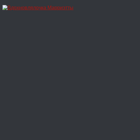
Перейти
к
содержимому