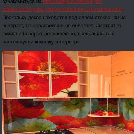
ознакомиться на
http://tadgikov.net/vse-pro-
otdelku/2055-populyarnye-skinali-top-10-kartinok.html
.
Поскольку декор находится под слоем стекла, он не
выгорает, не царапается и не облезает. Смотрятся
скинали невероятно эффектно, превращаясь в
настоящую изюминку интерьера.