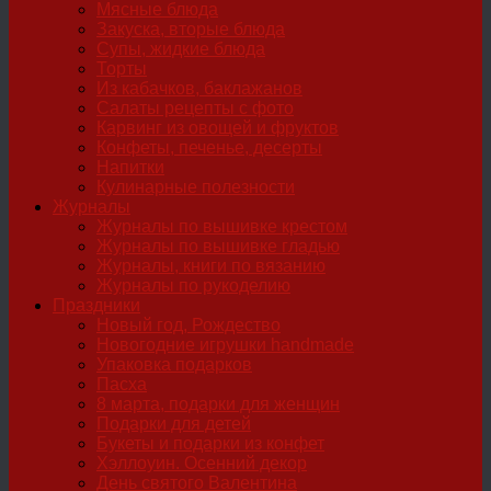
Мясные блюда
Закуска, вторые блюда
Супы, жидкие блюда
Торты
Из кабачков, баклажанов
Салаты рецепты с фото
Карвинг из овощей и фруктов
Конфеты, печенье, десерты
Напитки
Кулинарные полезности
Журналы
Журналы по вышивке крестом
Журналы по вышивке гладью
Журналы, книги по вязанию
Журналы по рукоделию
Праздники
Новый год, Рождество
Новогодние игрушки handmade
Упаковка подарков
Пасха
8 марта, подарки для женщин
Подарки для детей
Букеты и подарки из конфет
Хэллоуин. Осенний декор
День святого Валентина