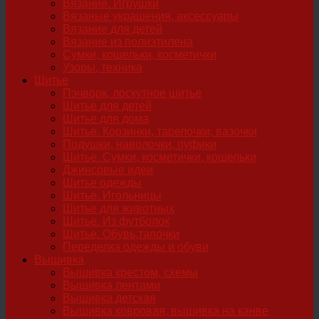
Вязание. Игрушки
Вязаные украшения, аксессуары
Вязание для детей
Вязание из полиэтилена
Сумки, кошельки, косметички
Узоры, техника
Шитье
Пэчворк, лоскутное шитье
Шитье для детей
Шитье для дома
Шитье. Корзинки, тарелочки, вазочки
Подушки, наволочки, пуфики
Шитье. Сумки, косметички, кошельки
Джинсовые идеи
Шитье одежды
Шитье. Игольницы
Шитье для животных
Шитье. Из футболок
Шитье. Обувь,тапочки
Переделка одежды и обуви
Вышивка
Вышивка крестом, схемы
Вышивка лентами
Вышивка детская
Вышивка ковровая, вышивка на канве