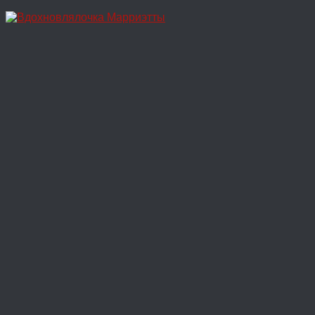
Перейти
к
содержимому