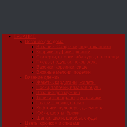
ВЯЗАНИЕ
Вязание для дома
Вязание. Салфетки, подстаканники
Коврики, пуфики крючком
Скатерти, шторки, абажуры, полотенца
Пледы, подушки, покрывала
Вазочки, корзинки, саше
Вязаные мелочи, поделки
Вязание одежды
Жакеты, кардиганы, жилеты
Носки, тапочки, вязаная обувь
Вязание для мужчин
Топики, сарафаны, купальники
Платья, туники, пальто
Кофточки, пуловеры, джемпера
Юбки, шорты, брюки
Шапки, шали, шарфы, снуды
Цветы крючком и спицами