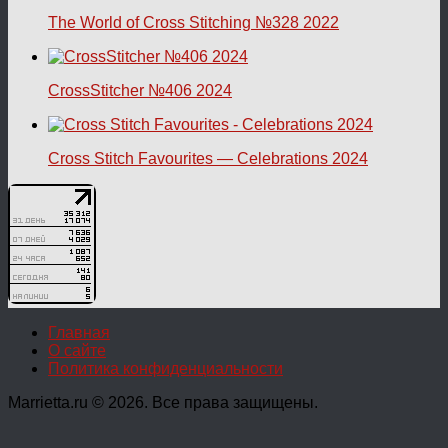
The World of Cross Stitching №328 2022
CrossStitcher №406 2024
Cross Stitch Favourites — Celebrations 2024
Главная
О сайте
Политика конфиденциальности
Marrietta.ru © 2026. Все права защищены.