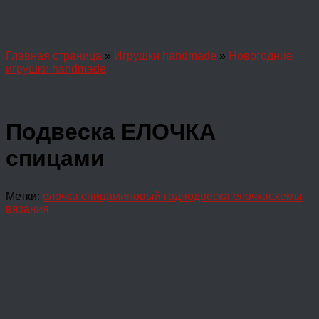
Главная страница
»
Игрушки handmade
»
Новогодние
игрушки handmade
Подвеска ЕЛОЧКА
спицами
Метки:
елочка спицами
новый год
подвеска елочка
схемы
вязания