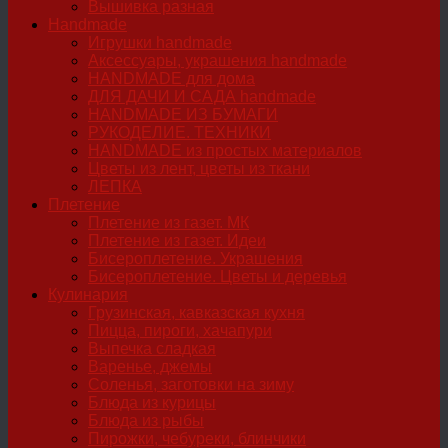
Вышивка разная
Handmade
Игрушки handmade
Аксессуары, украшения handmade
HANDMADE для дома
ДЛЯ ДАЧИ И САДА handmade
HANDMADE ИЗ БУМАГИ
РУКОДЕЛИЕ. ТЕХНИКИ
HANDMADE из простых материалов
Цветы из лент, цветы из ткани
ЛЕПКА
Плетение
Плетение из газет. МК
Плетение из газет. Идеи
Бисероплетение. Украшения
Бисероплетение. Цветы и деревья
Кулинария
Грузинская, кавказская кухня
Пицца, пироги, хачапури
Выпечка сладкая
Варенье, джемы
Соленья, заготовки на зиму
Блюда из курицы
Блюда из рыбы
Пирожки, чебуреки, блинчики