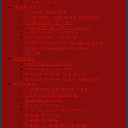
Вышивка разная
Handmade
Игрушки handmade
Аксессуары, украшения handmade
HANDMADE для дома
ДЛЯ ДАЧИ И САДА handmade
HANDMADE ИЗ БУМАГИ
РУКОДЕЛИЕ. ТЕХНИКИ
HANDMADE из простых материалов
Цветы из лент, цветы из ткани
ЛЕПКА
Плетение
Плетение из газет. МК
Плетение из газет. Идеи
Бисероплетение. Украшения
Бисероплетение. Цветы и деревья
Кулинария
Грузинская, кавказская кухня
Пицца, пироги, хачапури
Выпечка сладкая
Варенье, джемы
Соленья, заготовки на зиму
Блюда из курицы
Блюда из рыбы
Пирожки, чебуреки, блинчики