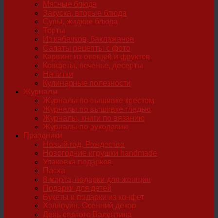
Мясные блюда
Закуска, вторые блюда
Супы, жидкие блюда
Торты
Из кабачков, баклажанов
Салаты рецепты с фото
Карвинг из овощей и фруктов
Конфеты, печенье, десерты
Напитки
Кулинарные полезности
Журналы
Журналы по вышивке крестом
Журналы по вышивке гладью
Журналы, книги по вязанию
Журналы по рукоделию
Праздники
Новый год, Рождество
Новогодние игрушки handmade
Упаковка подарков
Пасха
8 марта, подарки для женщин
Подарки для детей
Букеты и подарки из конфет
Хэллоуин. Осенний декор
День святого Валентина