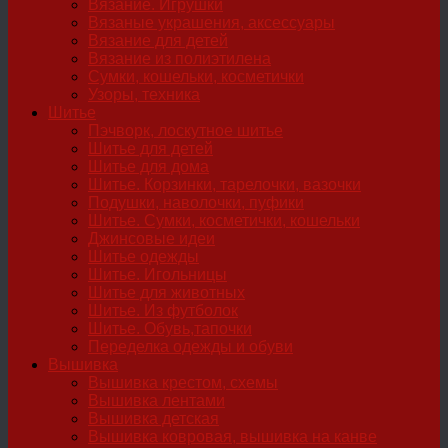
Вязание. Игрушки
Вязаные украшения, аксессуары
Вязание для детей
Вязание из полиэтилена
Сумки, кошельки, косметички
Узоры, техника
Шитье
Пэчворк, лоскутное шитье
Шитье для детей
Шитье для дома
Шитье. Корзинки, тарелочки, вазочки
Подушки, наволочки, пуфики
Шитье. Сумки, косметички, кошельки
Джинсовые идеи
Шитье одежды
Шитье. Игольницы
Шитье для животных
Шитье. Из футболок
Шитье. Обувь,тапочки
Переделка одежды и обуви
Вышивка
Вышивка крестом, схемы
Вышивка лентами
Вышивка детская
Вышивка ковровая, вышивка на канве