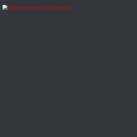
Перейти
к
содержимому