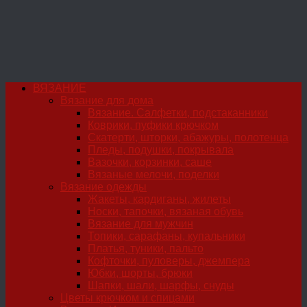
ВЯЗАНИЕ
Вязание для дома
Вязание. Салфетки, подстаканники
Коврики, пуфики крючком
Скатерти, шторки, абажуры, полотенца
Пледы, подушки, покрывала
Вазочки, корзинки, саше
Вязаные мелочи, поделки
Вязание одежды
Жакеты, кардиганы, жилеты
Носки, тапочки, вязаная обувь
Вязание для мужчин
Топики, сарафаны, купальники
Платья, туники, пальто
Кофточки, пуловеры, джемпера
Юбки, шорты, брюки
Шапки, шали, шарфы, снуды
Цветы крючком и спицами