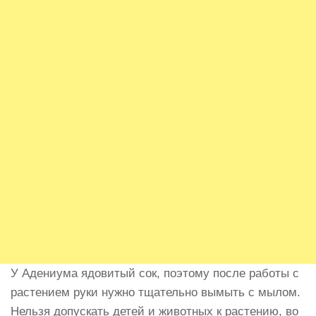
У Адениума ядовитый сок, поэтому после работы с
растением руки нужно тщательно вымыть с мылом.
Нельзя допускать детей и животных к растению, во