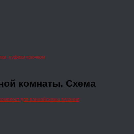
ики, пуфики крючком
ной комнаты. Схема
комплект для ванной
схемы вязания