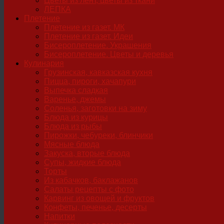
Цветы из лент, цветы из ткани
ЛЕПКА
Плетение
Плетение из газет. МК
Плетение из газет. Идеи
Бисероплетение. Украшения
Бисероплетение. Цветы и деревья
Кулинария
Грузинская, кавказская кухня
Пицца, пироги, хачапури
Выпечка сладкая
Варенье, джемы
Соленья, заготовки на зиму
Блюда из курицы
Блюда из рыбы
Пирожки, чебуреки, блинчики
Мясные блюда
Закуска, вторые блюда
Супы, жидкие блюда
Торты
Из кабачков, баклажанов
Салаты рецепты с фото
Карвинг из овощей и фруктов
Конфеты, печенье, десерты
Напитки