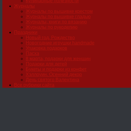
Кулинарные полезности
Журналы
Журналы по вышивке крестом
Журналы по вышивке гладью
Журналы, книги по вязанию
Журналы по рукоделию
Праздники
Новый год, Рождество
Новогодние игрушки handmade
Упаковка подарков
Пасха
8 марта, подарки для женщин
Подарки для детей
Букеты и подарки из конфет
Хэллоуин. Осенний декор
День святого Валентина
Все рубрики сайта