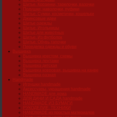
Шитье. Корзинки, тарелочки, вазочки
Подушки, наволочки, пуфики
Шитье. Сумки, косметички, кошельки
Джинсовые идеи
Шитье одежды
Шитье. Игольницы
Шитье для животных
Шитье. Из футболок
Шитье. Обувь,тапочки
Переделка одежды и обуви
Вышивка
Вышивка крестом, схемы
Вышивка лентами
Вышивка детская
Вышивка ковровая, вышивка на канве
Вышивка разная
Handmade
Игрушки handmade
Аксессуары, украшения handmade
HANDMADE для дома
ДЛЯ ДАЧИ И САДА handmade
HANDMADE ИЗ БУМАГИ
РУКОДЕЛИЕ. ТЕХНИКИ
HANDMADE из простых материалов