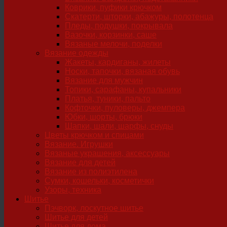
Коврики, пуфики крючком
Скатерти, шторки, абажуры, полотенца
Пледы, подушки, покрывала
Вазочки, корзинки, саше
Вязаные мелочи, поделки
Вязание одежды
Жакеты, кардиганы, жилеты
Носки, тапочки, вязаная обувь
Вязание для мужчин
Топики, сарафаны, купальники
Платья, туники, пальто
Кофточки, пуловеры, джемпера
Юбки, шорты, брюки
Шапки, шали, шарфы, снуды
Цветы крючком и спицами
Вязание. Игрушки
Вязаные украшения, аксессуары
Вязание для детей
Вязание из полиэтилена
Сумки, кошельки, косметички
Узоры, техника
Шитье
Пэчворк, лоскутное шитье
Шитье для детей
Шитье для дома