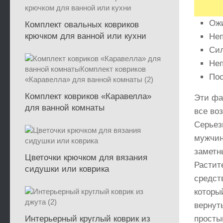
Ож
Комплект овальных ковриков
крючком для ванной или кухни
Неп
Сил
Неп
Пос
Комплект ковриков «Каравелла»
Эти фа
для ванной комнаты
все во
Серьез
мужчин
заметн
Цветочки крючком для вязания
Растит
сидушки или коврика
средст
которы
вернут
Интерьерный круглый коврик из
просты