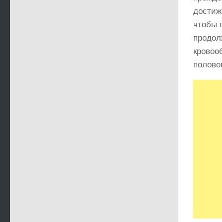
достиж
чтобы 
продол
кровоо
полово