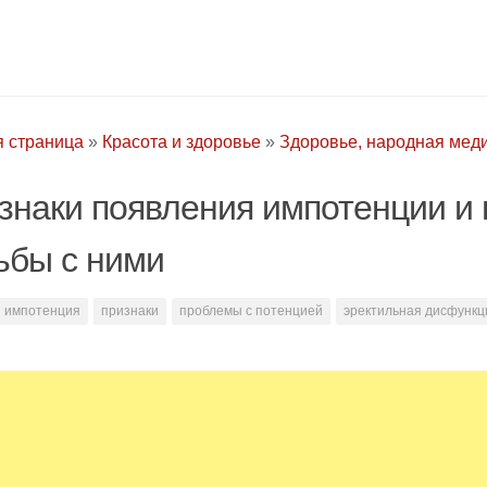
я страница
»
Красота и здоровье
»
Здоровье, народная мед
знаки появления импотенции и
ьбы с ними
импотенция
признаки
проблемы с потенцией
эректильная дисфункц