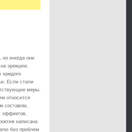
 но иногда они
 на эрекцию.
у каждого
ьи. Если стали
етствующие меры.
им относится
м составом,
х эффектов,
роктив написана
телю без проблем