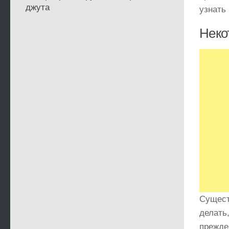
джута
узнать
Неко
Сущест
делать
прежде