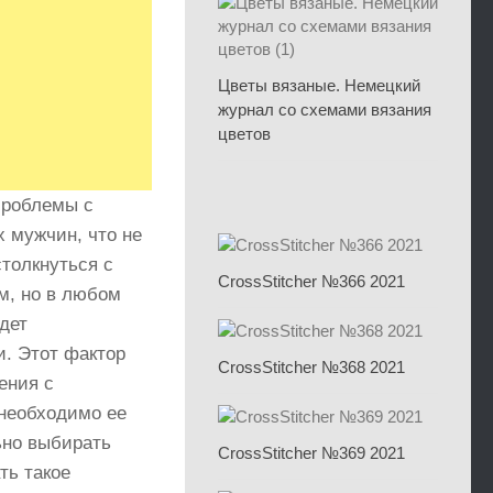
Цветы вязаные. Немецкий
журнал со схемами вязания
цветов
роблемы с
 мужчин, что не
столкнуться с
CrossStitcher №366 2021
м, но в любом
дет
и. Этот фактор
CrossStitcher №368 2021
ения с
 необходимо ее
ьно выбирать
CrossStitcher №369 2021
ть такое