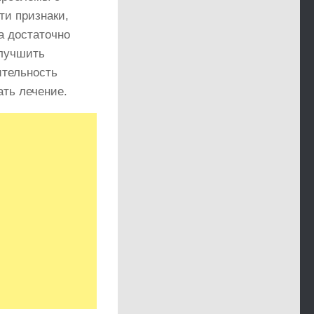
ти признаки,
а достаточно
улучшить
ительность
ать лечение.