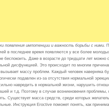
ки появления импотенции и важность борьбы с ними.
П
ией в последнее время появляются у все более молодых
не беспокоить. Даже в возрасте до тридцати лет можно 
льной дисфункцией. Это происходит по многим причина
 вызывает массу проблем. Каждый человек наверняка бу
огически подавлен из-за отсутствия нормальной эрекци
сильно навредить в нормальной жизни, нарушить отнош
ршей и т.д. Поэтому в случае возникновения проблемы,
ять. Существует масса средств, среди которых желател
льные. Инструкция Eroctive поможет понять, как принима