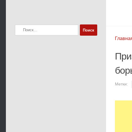
Найти:
Главна
При
бор
Метки: