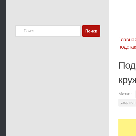
Найти:
Главна
подста
Под
кру
Метки:
узор поп