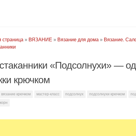
я страница
»
ВЯЗАНИЕ
»
Вязание для дома
»
Вязание. Сал
канники
стаканники «Подсолнухи» — од
жки крючком
вязание крючком
мастер-класс
подсолнух
подсолнухи крючком
по
корн